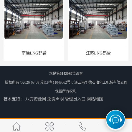
南通LNG鹤管
江苏LNG鹤管
您是第
6142089
位访客
版权所有 ©2026-08-08
苏ICP备11049562号-6
连云港华德石油化工机械有限公司
保留所有权利.
技术支持：
八方资源网
免责声明
管理员入口
网站地图
太原船用臂厂家
舟山船用臂厂家