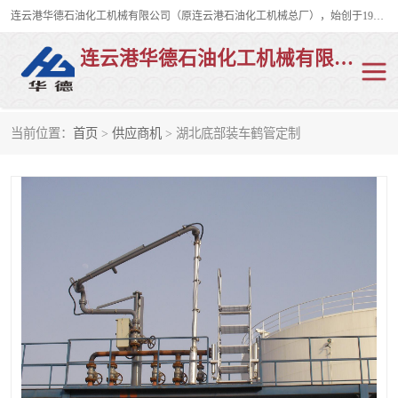
连云港华德石油化工机械有限公司（原连云港石油化工机械总厂），始创于1982年，是从事码头船用流体装卸臂、陆用流体装卸臂（鹤管）、活动梯、钢构平台、定量装车系统等全系列流体装卸设备的设计、制造、销售以及服务的专业供应商。
连云港华德石油化工机械有限公司
当前位置：
首页
>
供应商机
> 湖北底部装车鹤管定制
陆用流体装卸臂
液化气鹤管
液氨鹤管
液氯鹤管
LNG鹤管
活动梯
平台栈桥
卸车鹤管
装车鹤管
输油臂
紧急脱离干式接头
火车鹤管