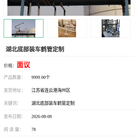
汽车鹤管
顶部鹤管
底部鹤管
低温鹤管
浮动出油装置
鹤管
湖北底部装车鹤管定制
车臂
拉断阀
面议
价格：
产品数量：
9999.00个
发货地址：
江苏省连云港海州区
关键词：
湖北底部装车鹤管定制
发布日期：
2026-08-08
阅 读 量：
78