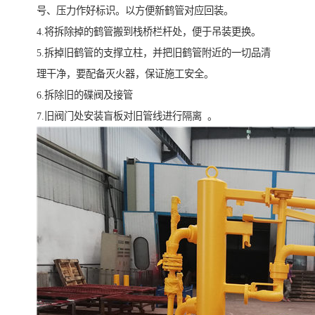
号、压力作好标识。以方便新鹤管对应回装。
4.将拆除掉的鹤管搬到栈桥栏杆处，便于吊装更换。
5.拆掉旧鹤管的支撑立柱，并把旧鹤管附近的一切品清
理干净，要配备灭火器，保证施工安全。
6.拆除旧的碟阀及接管
7.旧阀门处安装盲板对旧管线进行隔离 。