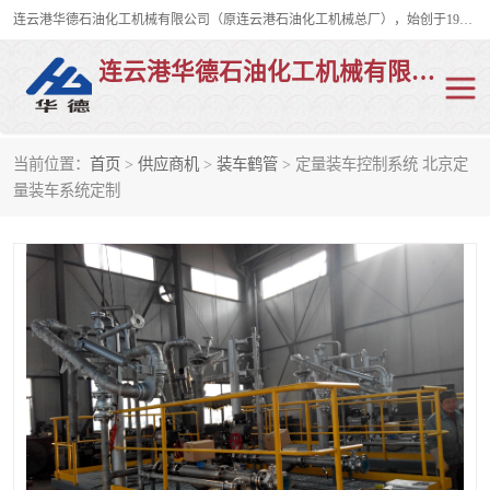
连云港华德石油化工机械有限公司（原连云港石油化工机械总厂），始创于1982年，是从事码头船用流体装卸臂、陆用流体装卸臂（鹤管）、活动梯、钢构平台、定量装车系统等全系列流体装卸设备的设计、制造、销售以及服务的专业供应商。
连云港华德石油化工机械有限公司
当前位置：
首页
>
供应商机
>
装车鹤管
> 定量装车控制系统 北京定
陆用流体装卸臂
液化气鹤管
量装车系统定制
液氨鹤管
液氯鹤管
LNG鹤管
活动梯
平台栈桥
卸车鹤管
装车鹤管
输油臂
紧急脱离干式接头
火车鹤管