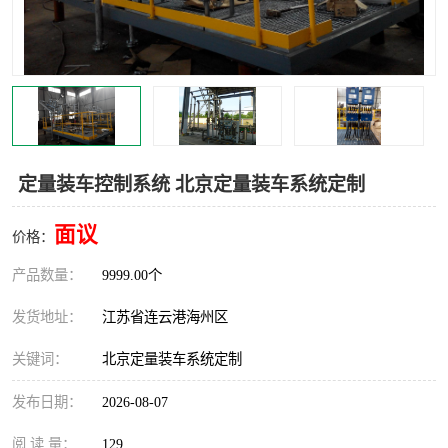
汽车鹤管
顶部鹤管
底部鹤管
低温鹤管
浮动出油装置
鹤管
车臂
拉断阀
定量装车控制系统 北京定量装车系统定制
面议
价格：
产品数量：
9999.00个
发货地址：
江苏省连云港海州区
关键词：
北京定量装车系统定制
发布日期：
2026-08-07
阅 读 量：
129