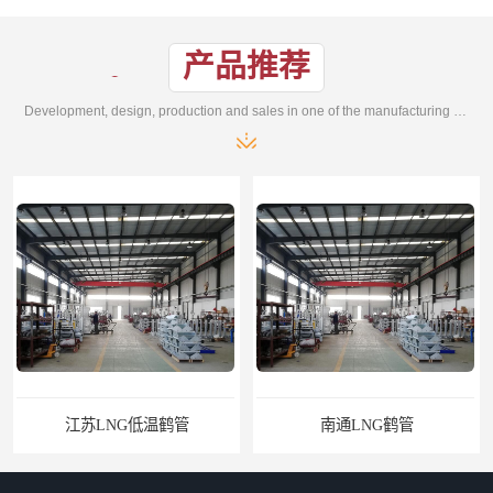
产品推荐
Development, design, production and sales in one of the manufacturing enterprises
江苏LNG低温鹤管
南通LNG鹤管