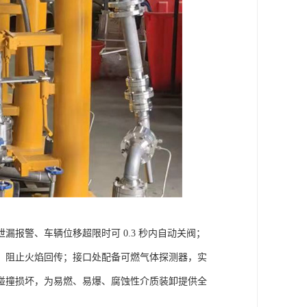
报警、车辆位移超限时可 0.3 秒内自动关阀；
，阻止火焰回传；接口处配备可燃气体探测器，实
碰撞损坏，为易燃、易爆、腐蚀性介质装卸提供全