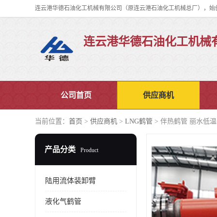
连云港华德石油化工机械
公司首页
供应商机
当前位置：
首页
>
供应商机
>
LNG鹤管
> 伴热鹤管 丽水低
产品分类
Product
陆用流体装卸臂
液化气鹤管