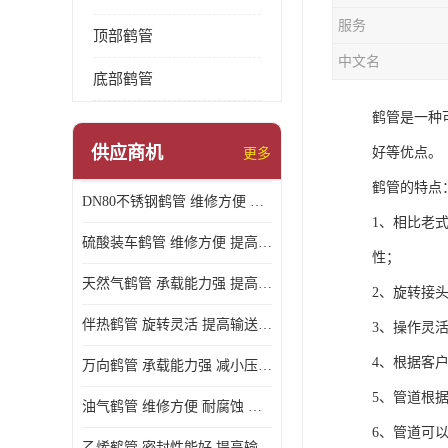
服务
顶部鹤管
中文名
底部鹤管
鹤管是一种
供应商机
好等优点。
更多
鹤管的特点
DN80不锈钢鹤管 维修方便 提高输送效率
1、相比老
硫酸装车鹤管 维修方便 提高输送效率
性；
天然气鹤管 承载能力强 提高输送效率
2、旋转接
伴热鹤管 旋转灵活 提高输送效率
3、操作灵
4、根据客
万向鹤管 承载能力强 减小压力损失
5、管道根
油气鹤管 维修方便 耐腐蚀 耐高温
6、管道可
乙烯鹤管 密封性能好 提高输送效率