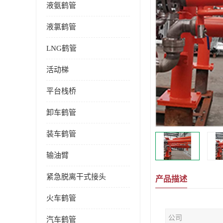
液氨鹤管
液氯鹤管
LNG鹤管
活动梯
平台栈桥
卸车鹤管
装车鹤管
输油臂
紧急脱离干式接头
产品描述
火车鹤管
公司
汽车鹤管