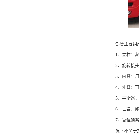
鹤管主要组
1、立柱：
2、旋转接
3、内臂：
4、外臂：
5、平衡器
6、垂管：
7、复位锁
况下不至于