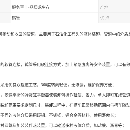
服务至上-品质求生存
产地
鹤管
优 点
可移动和收回的管道，主要用于石油化工码头的液体装卸，管道中的介质
：
式的软管连接，鹤管采用硬连接方式，加上紧急脱离等安全装置，可以有
头采用优良双辊道工艺，360度转向轻便，无渗漏，维护保养方便；
活，随遇平衡的弹簧缸平衡器使装卸臂操作轻便、省力，单人即可完成管
户装卸范围要求定制尺寸，装卸过程中，在槽车正常移动范围内与槽车随
据不同的液体介质采用碳钢、不锈钢、铝合金等材料，使用寿命长；
以衬四氟及加装装伴热装置，可以输送多种液体介质，如盐酸、沥青等；