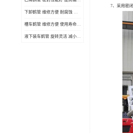
7、采用密
下卸鹤管 维修方便 耐腐蚀 耐高温
槽车鹤管 维修方便 使用寿命较长
液下装车鹤管 旋转灵活 减小压力损失