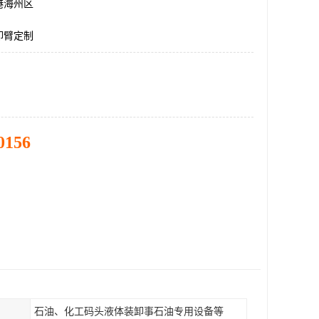
港海州区
卸臂定制
0156
石油、化工码头液体装卸事石油专用设备等