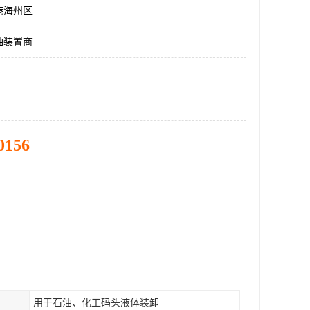
港海州区
油装置商
0156
用于石油、化工码头液体装卸