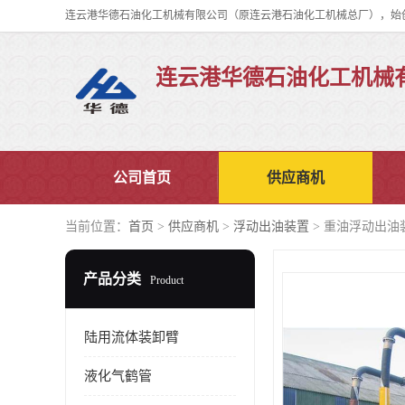
连云港华德石油化工机械
公司首页
供应商机
当前位置：
首页
>
供应商机
>
浮动出油装置
> 重油浮动出油
产品分类
Product
陆用流体装卸臂
液化气鹤管