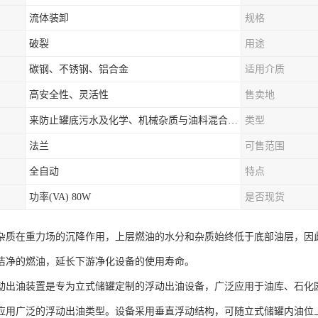
流体装卸
规格
破裂
用途
碳钢、不锈钢、铝合金
适用介质
高安全性、灵活性
售卖地
来防止罐底污水及化学、机械杂质与油料混合出罐，进而保证油罐向外供油的纯净度。
类型
法兰
可售范围
全自动
特点
功率(VA) 80W
是否现货
杂质在重力场的沉降作用，上层燃油的水分和杂质始终低于底部油层，因
洁净的燃油，延长下游净化设备的使用寿命。
动出油装置是专为立式储罐定制的浮动出油设备，广泛应用于油库、石化
应用广泛的浮动出油类型。设备采用垂直浮动结构，可随立式储罐内油位