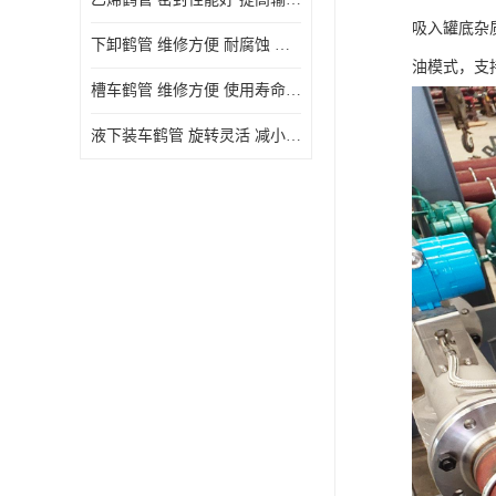
吸入罐底杂
下卸鹤管 维修方便 耐腐蚀 耐高温
油模式，支
槽车鹤管 维修方便 使用寿命较长
液下装车鹤管 旋转灵活 减小压力损失