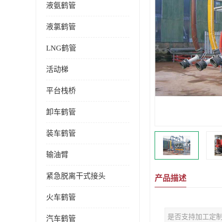
液氨鹤管
液氯鹤管
LNG鹤管
活动梯
平台栈桥
卸车鹤管
装车鹤管
输油臂
紧急脱离干式接头
产品描述
火车鹤管
是否支持加工定
汽车鹤管