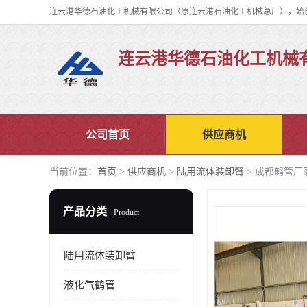
连云港华德石油化工机械
公司首页
供应商机
当前位置：
首页
>
供应商机
>
陆用流体装卸臂
> 成都鹤管厂
产品分类
Product
陆用流体装卸臂
液化气鹤管