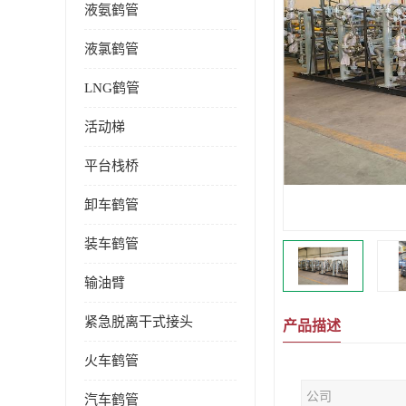
液氨鹤管
液氯鹤管
LNG鹤管
活动梯
平台栈桥
卸车鹤管
装车鹤管
输油臂
紧急脱离干式接头
产品描述
火车鹤管
公司
汽车鹤管