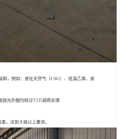
装卸，例如：液化天然气（LNG）、低温乙烯、液
抛光外圈均经过T235调质处理
检查，达到Ⅱ级以上要求。