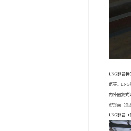
LNG鹤管
氮等。LN
内外圈复式
密封面（金
LNG鹤管