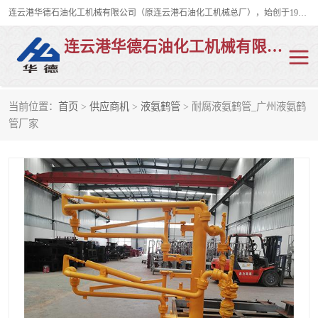
连云港华德石油化工机械有限公司（原连云港石油化工机械总厂），始创于1982年，是从事码头船用流体装卸臂、陆用流体装卸臂（鹤管）、活动梯、钢构平台、定量装车系统等全系列流体装卸设备的设计、制造、销售以及服务的专业供应商。
连云港华德石油化工机械有限公司
当前位置：
首页
>
供应商机
>
液氨鹤管
> 耐腐液氨鹤管_广州液氨鹤
陆用流体装卸臂
液化气鹤管
管厂家
液氨鹤管
液氯鹤管
LNG鹤管
活动梯
平台栈桥
卸车鹤管
装车鹤管
输油臂
紧急脱离干式接头
火车鹤管