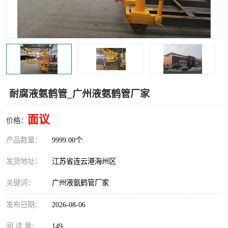
汽车鹤管
顶部鹤管
底部鹤管
低温鹤管
浮动出油装置
鹤管
车臂
拉断阀
耐腐液氨鹤管_广州液氨鹤管厂家
面议
价格：
产品数量：
9999.00个
发货地址：
江苏省连云港海州区
关键词：
广州液氨鹤管厂家
发布日期：
2026-08-06
阅 读 量：
149