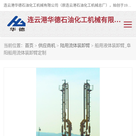
连云港华德石油化工机械有限公司（原连云港石油化工机械总厂），始创于1982年，是从事码头船用流体装卸臂、陆用流体装卸臂（鹤管）、活动梯、钢构平台、定量装车系统等全系列流体装卸设备的设计、制造、销售以及服务的专业供应商。
连云港华德石油化工机械有限公司
当前位置：
首页
>
供应商机
>
陆用流体装卸臂
> 船用液体装卸臂_阜
陆用流体装卸臂
液化气鹤管
阳船用流体装卸臂定制
液氨鹤管
液氯鹤管
LNG鹤管
活动梯
平台栈桥
卸车鹤管
装车鹤管
输油臂
紧急脱离干式接头
火车鹤管