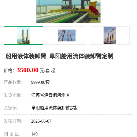
汽车鹤管
顶部鹤管
底部鹤管
低温鹤管
浮动出油装置
鹤管
车臂
拉断阀
船用液体装卸臂_阜阳船用流体装卸臂定制
3500.00
价格：
元/套 起
产品数量：
9999.00套
发货地址：
江苏省连云港海州区
关键词：
阜阳船用流体装卸臂定制
发布日期：
2026-08-07
阅 读 量：
149