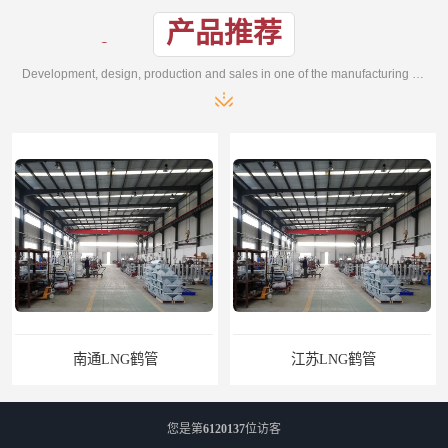
产品推荐
Development, design, production and sales in one of the manufacturing enterprises
南通LNG鹤管
江苏LNG鹤管
您是第
6120137
位访客