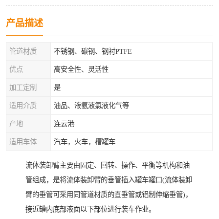
产品描述
管道材质
不锈钢、碳钢、钢衬PTFE
优点
高安全性、灵活性
加工定制
是
适用介质
油品、液氨液氯液化气等
产地
连云港
适用车体
汽车，火车，槽罐车
流体装卸臂主要由固定、回转、操作、平衡等机构和油
管组成，是将流体装卸臂的垂管插入罐车罐口(流体装卸
臂的垂管可采用同管道材质的直垂管或铝制伸缩垂管)，
接近罐内底部液面以下部位进行装车作业。