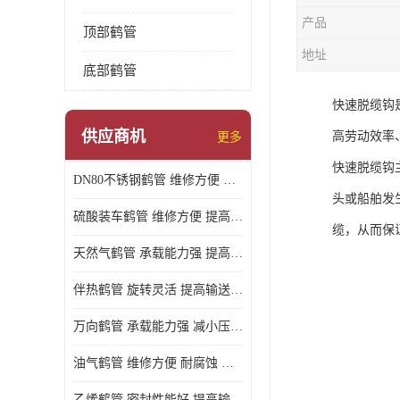
产品
顶部鹤管
地址
底部鹤管
快速脱缆钩
供应商机
高劳动效率
更多
快速脱缆钩
DN80不锈钢鹤管 维修方便 提高输送效率
头或船舶发
硫酸装车鹤管 维修方便 提高输送效率
缆，从而保
天然气鹤管 承载能力强 提高输送效率
伴热鹤管 旋转灵活 提高输送效率
万向鹤管 承载能力强 减小压力损失
油气鹤管 维修方便 耐腐蚀 耐高温
乙烯鹤管 密封性能好 提高输送效率