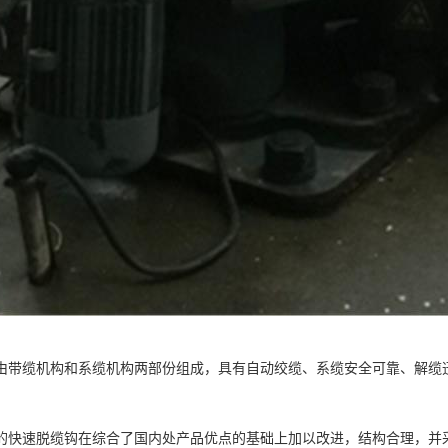
由带缆机构和系缆机构两部份组成，具有自动绞缆、系缆安全可靠、解缆
的快速脱缆钩在综合了国内处产品优点的基础上加以改进，结构合理，并