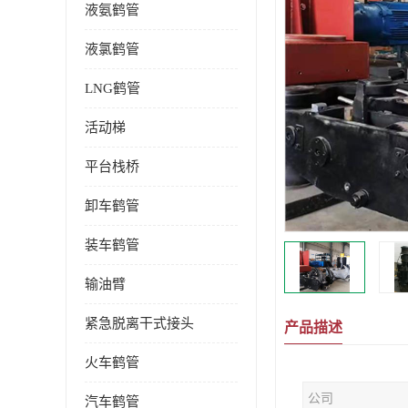
液氨鹤管
液氯鹤管
LNG鹤管
活动梯
平台栈桥
卸车鹤管
装车鹤管
输油臂
紧急脱离干式接头
产品描述
火车鹤管
公司
汽车鹤管