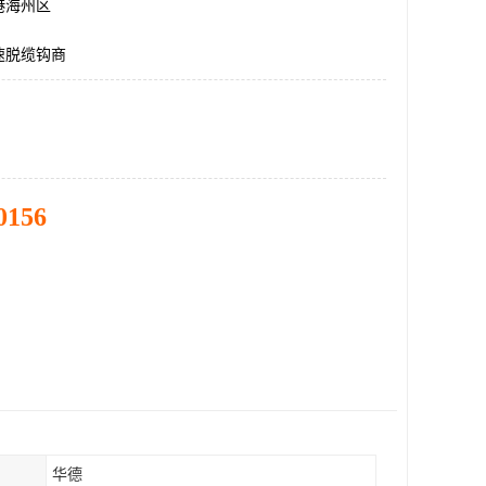
港海州区
速脱缆钩商
0156
华德