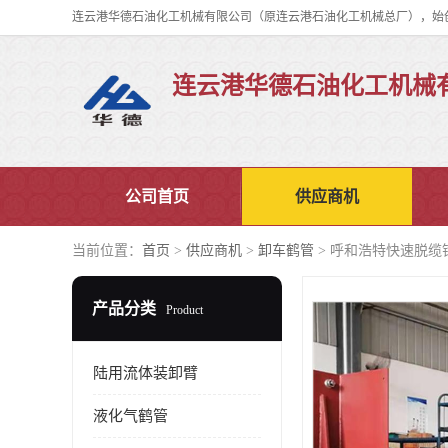
连云港华德石油化工机械
公司首页
供应商机
当前位置：
首页
>
供应商机
>
卸车鹤管
> 呼和浩特快速脱缆
产品分类
Product
陆用流体装卸臂
液化气鹤管