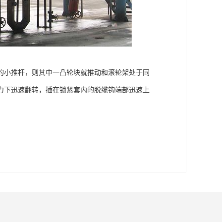
的小推杆，则其中一凸轮块就推动和滚轮架处于同
力下迅速翻转，插在锁紧套内的脱缆钩端部迅速上