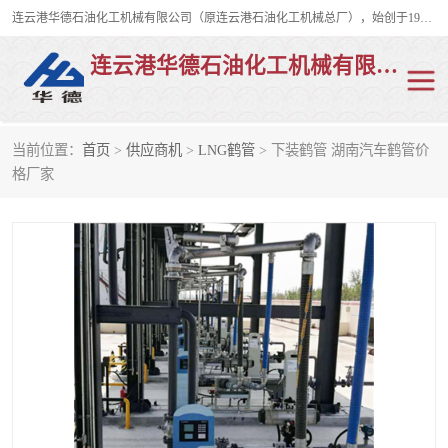
连云港华德石油化工机械有限公司（原连云港石油化工机械总厂），始创于1982年，是从事码头船用流体装卸臂、陆用流体装卸臂（鹤管）、活动梯、钢构平台、定量装车系统等全系列流体装卸设备的设计、制造、销售以及服务的专业供应商。
连云港华德石油化工机械有限公司
当前位置：
首页
>
供应商机
>
LNG鹤管
> 下装鹤管 湖南汽车鹤管价
陆用流体装卸臂
液化气鹤管
格厂家
液氨鹤管
液氯鹤管
LNG鹤管
活动梯
平台栈桥
卸车鹤管
装车鹤管
输油臂
紧急脱离干式接头
火车鹤管