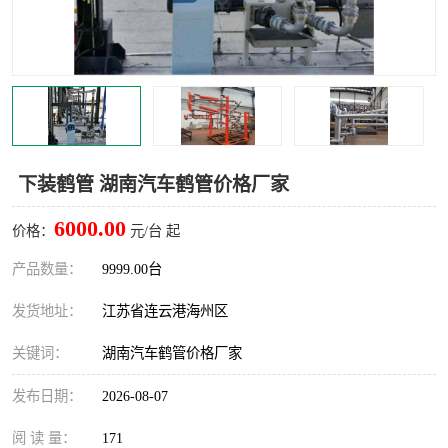
汽车鹤管
顶部鹤管
底部鹤管
低温鹤管
浮动出油装置
鹤管
车臂
拉断阀
下装鹤管 湖南汽车鹤管价格厂家
6000.00
价格：
元/台 起
产品数量：
9999.00台
发货地址：
江苏省连云港海州区
关键词：
湖南汽车鹤管价格厂家
发布日期：
2026-08-07
阅 读 量：
171