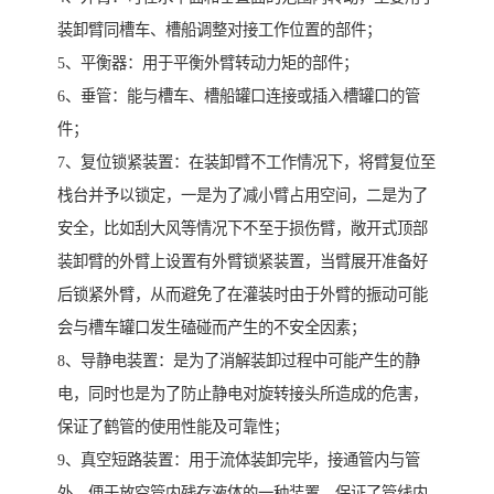
装卸臂同槽车、槽船调整对接工作位置的部件；
5、平衡器：用于平衡外臂转动力矩的部件；
6、垂管：能与槽车、槽船罐口连接或插入槽罐口的管
件；
7、复位锁紧装置：在装卸臂不工作情况下，将臂复位至
栈台并予以锁定，一是为了减小臂占用空间，二是为了
安全，比如刮大风等情况下不至于损伤臂，敞开式顶部
装卸臂的外臂上设置有外臂锁紧装置，当臂展开准备好
后锁紧外臂，从而避免了在灌装时由于外臂的振动可能
会与槽车罐口发生磕碰而产生的不安全因素；
8、导静电装置：是为了消解装卸过程中可能产生的静
电，同时也是为了防止静电对旋转接头所造成的危害，
保证了鹤管的使用性能及可靠性；
9、真空短路装置：用于流体装卸完毕，接通管内与管
外，便于放空管内残存液体的一种装置，保证了管线内