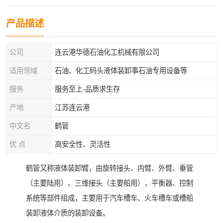
产品描述
公司
连云港华德石油化工机械有限公司
适用领域
石油、化工码头液体装卸事石油专用设备等
服务
服务至上-品质求生存
产地
江苏连云港
中文名
鹤管
优 点
高安全性、灵活性
鹤管又称液体装卸臂，由旋转接头、内臂、外臂、垂管
（主要陆用）、三维接头（主要船用），平衡器、控制
系统等部件组成，主要用于汽车槽车、火车槽车或槽船
装卸液体介质的装卸设备。