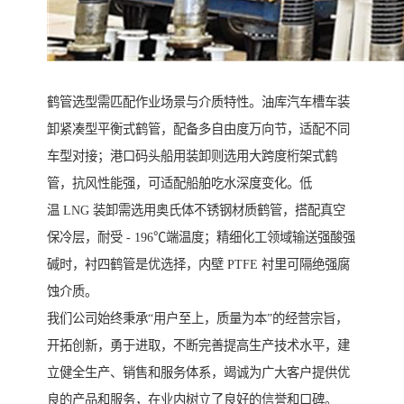
鹤管选型需匹配作业场景与介质特性。油库汽车槽车装
卸紧凑型平衡式鹤管，配备多自由度万向节，适配不同
车型对接；港口码头船用装卸则选用大跨度桁架式鹤
管，抗风性能强，可适配船舶吃水深度变化。低
温 LNG 装卸需选用奥氏体不锈钢材质鹤管，搭配真空
保冷层，耐受 - 196℃端温度；精细化工领域输送强酸强
碱时，衬四鹤管是优选择，内壁 PTFE 衬里可隔绝强腐
蚀介质。
我们公司始终秉承“用户至上，质量为本”的经营宗旨，
开拓创新，勇于进取，不断完善提高生产技术水平，建
立健全生产、销售和服务体系，竭诚为广大客户提供优
良的产品和服务，在业内树立了良好的信誉和口碑。