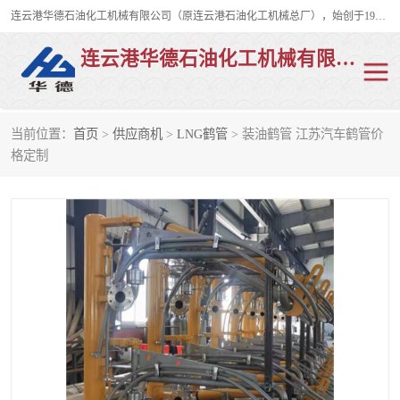
连云港华德石油化工机械有限公司（原连云港石油化工机械总厂），始创于1982年，是从事码头船用流体装卸臂、陆用流体装卸臂（鹤管）、活动梯、钢构平台、定量装车系统等全系列流体装卸设备的设计、制造、销售以及服务的专业供应商。
连云港华德石油化工机械有限公司
当前位置：
首页
>
供应商机
>
LNG鹤管
> 装油鹤管 江苏汽车鹤管价
陆用流体装卸臂
液化气鹤管
格定制
液氨鹤管
液氯鹤管
LNG鹤管
活动梯
平台栈桥
卸车鹤管
装车鹤管
输油臂
紧急脱离干式接头
火车鹤管