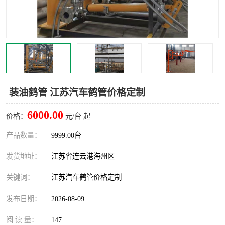
汽车鹤管
顶部鹤管
底部鹤管
低温鹤管
浮动出油装置
鹤管
车臂
拉断阀
装油鹤管 江苏汽车鹤管价格定制
6000.00
价格：
元/台 起
产品数量：
9999.00台
发货地址：
江苏省连云港海州区
关键词：
江苏汽车鹤管价格定制
发布日期：
2026-08-09
阅 读 量：
147