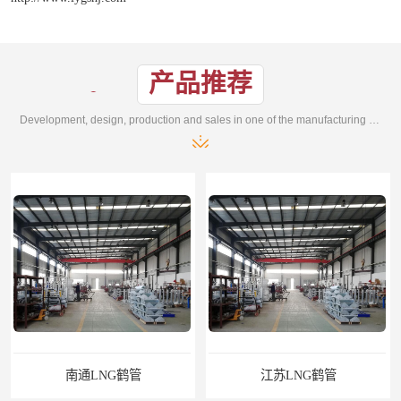
产品推荐
Development, design, production and sales in one of the manufacturing enterprises
南通LNG鹤管
江苏LNG鹤管