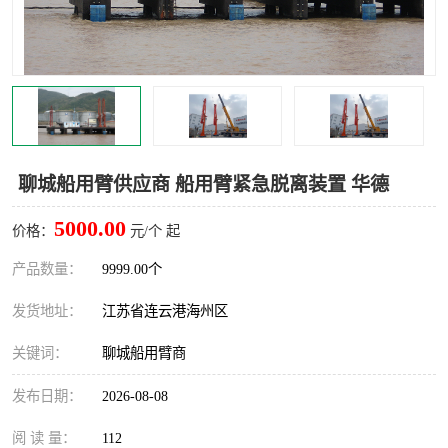
汽车鹤管
顶部鹤管
底部鹤管
低温鹤管
浮动出油装置
鹤管
车臂
拉断阀
聊城船用臂供应商 船用臂紧急脱离装置 华德
5000.00
价格：
元/个 起
产品数量：
9999.00个
发货地址：
江苏省连云港海州区
关键词：
聊城船用臂商
发布日期：
2026-08-08
阅 读 量：
112