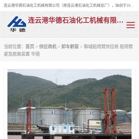
连云港华德石油化工机械有限公司（原连云港石油化工机械总厂），始创于1982年，是从事码头船用流体装卸臂、陆用流体装卸臂（鹤管）、活动梯、钢构平台、定量装车系统等全系列流体装卸设备的设计、制造、销售以及服务的专业供应商。
连云港华德石油化工机械有限公司
当前位置：
首页
>
供应商机
>
卸车鹤管
> 聊城船用臂供应商 船用臂
陆用流体装卸臂
液化气鹤管
紧急脱离装置 华德
液氨鹤管
液氯鹤管
LNG鹤管
活动梯
平台栈桥
卸车鹤管
装车鹤管
输油臂
紧急脱离干式接头
火车鹤管