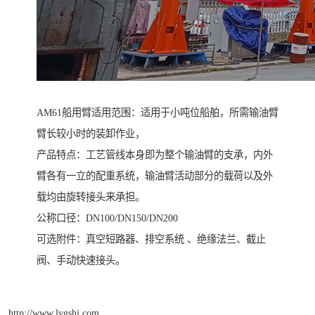
AM61船用臂适用范围：适用于小吨位船舶，所需输油臂
臂长较小时的装卸作业，
产品特点：工艺管线本身即为整个输油臂的支承，内外
臂各有一立的配重系统，输油臂活动部分的载荷以及外
载均由旋转接头来承担。
公称口径：DN100/DN150/DN200
可选附件：真空短路器、排空系统 、绝缘法兰、截止
阀、手动快速接头。
http://www.lygshj.com