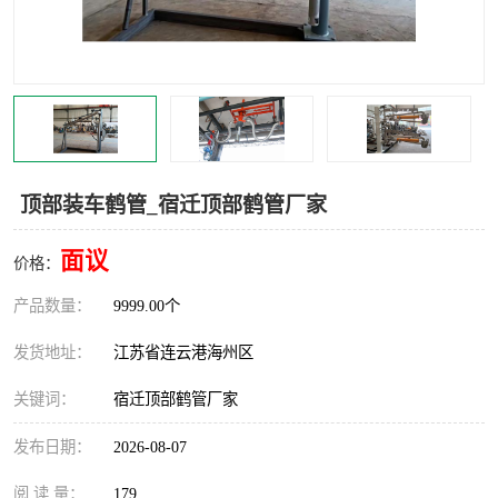
汽车鹤管
顶部鹤管
底部鹤管
低温鹤管
浮动出油装置
鹤管
车臂
拉断阀
顶部装车鹤管_宿迁顶部鹤管厂家
面议
价格：
产品数量：
9999.00个
发货地址：
江苏省连云港海州区
关键词：
宿迁顶部鹤管厂家
发布日期：
2026-08-07
阅 读 量：
179