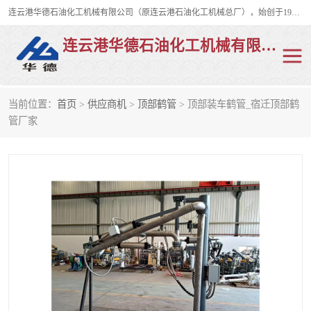
连云港华德石油化工机械有限公司（原连云港石油化工机械总厂），始创于1982年，是从事码头船用流体装卸臂、陆用流体装卸臂（鹤管）、活动梯、钢构平台、定量装车系统等全系列流体装卸设备的设计、制造、销售以及服务的专业供应商。
连云港华德石油化工机械有限公司
当前位置：
首页
>
供应商机
>
顶部鹤管
> 顶部装车鹤管_宿迁顶部鹤
陆用流体装卸臂
液化气鹤管
管厂家
液氨鹤管
液氯鹤管
LNG鹤管
活动梯
平台栈桥
卸车鹤管
装车鹤管
输油臂
紧急脱离干式接头
火车鹤管