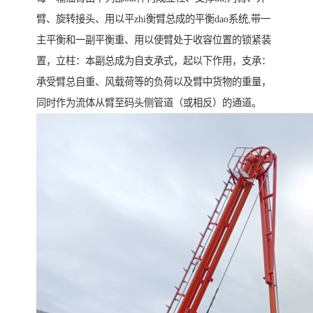
臂、旋转接头、用以平zhi衡臂总成的平衡dao系统,带一
主平衡和一副平衡重、用以使臂处于收容位置的锁紧装
置，立柱：本副总成为自支承式，起以下作用，支承：
承受臂总自重、风载荷等的负荷以及臂中货物的重量，
同时作为流体从臂至码头侧管道（或相反）的通道。