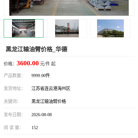
汽车鹤管
顶部鹤管
底部鹤管
低温鹤管
浮动出油装置
鹤管
黑龙江输油臂价格_华德
车臂
拉断阀
3600.00
价格：
元/件 起
产品数量：
9999.00件
发货地址：
江苏省连云港海州区
关键词：
黑龙江输油臂价格
发布日期：
2026-08-08
阅 读 量：
152