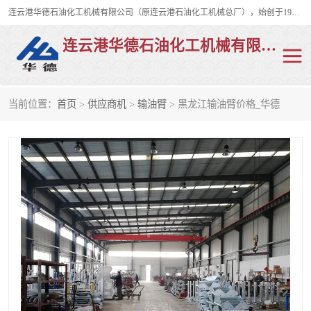
连云港华德石油化工机械有限公司（原连云港石油化工机械总厂），始创于1982年，是从事码头船用流体装卸臂、陆用流体装卸臂（鹤管）、活动梯、钢构平台、定量装车系统等全系列流体装卸设备的设计、制造、销售以及服务的专业供应商。
连云港华德石油化工机械有限公司
当前位置：
首页
>
供应商机
>
输油臂
> 黑龙江输油臂价格_华德
陆用流体装卸臂
液化气鹤管
液氨鹤管
液氯鹤管
LNG鹤管
活动梯
平台栈桥
卸车鹤管
装车鹤管
输油臂
紧急脱离干式接头
火车鹤管