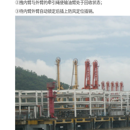
②拽内臂与外臂的牵引绳使输油臂处于回收状态；
③待内臂外臂自动锁定后插上防风定位插销。