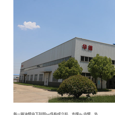
每一输油臂由下列部bai件构成立柱、支撑du,内臂、外