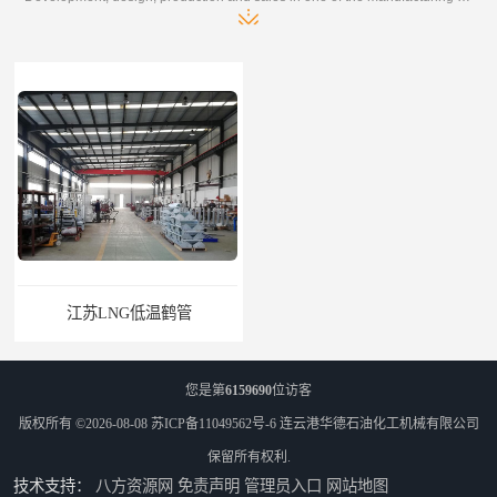
江苏LNG低温鹤管
南通LNG鹤管
您是第
6159690
位访客
版权所有 ©2026-08-08
苏ICP备11049562号-6
连云港华德石油化工机械有限公司
保留所有权利.
技术支持：
八方资源网
免责声明
管理员入口
网站地图