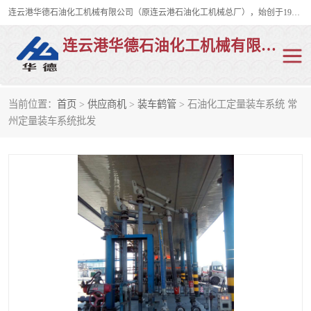
连云港华德石油化工机械有限公司（原连云港石油化工机械总厂），始创于1982年，是从事码头船用流体装卸臂、陆用流体装卸臂（鹤管）、活动梯、钢构平台、定量装车系统等全系列流体装卸设备的设计、制造、销售以及服务的专业供应商。
连云港华德石油化工机械有限公司
当前位置：
首页
>
供应商机
>
装车鹤管
> 石油化工定量装车系统 常
陆用流体装卸臂
液化气鹤管
州定量装车系统批发
液氨鹤管
液氯鹤管
LNG鹤管
活动梯
平台栈桥
卸车鹤管
装车鹤管
输油臂
紧急脱离干式接头
火车鹤管