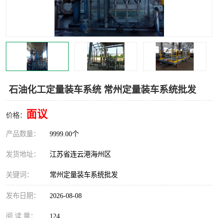
汽车鹤管
顶部鹤管
底部鹤管
低温鹤管
浮动出油装置
鹤管
车臂
拉断阀
石油化工定量装车系统 常州定量装车系统批发
面议
价格：
产品数量：
9999.00个
发货地址：
江苏省连云港海州区
关键词：
常州定量装车系统批发
发布日期：
2026-08-08
阅 读 量：
124