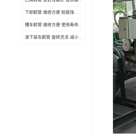
下卸鹤管 维修方便 耐腐蚀 耐高温
槽车鹤管 维修方便 使用寿命较长
液下装车鹤管 旋转灵活 减小压力损失