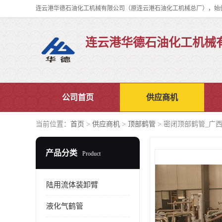
连云港华德石油化工机械
公司首页
供应商机
当前位置：
首页
>
供应商机
>
顶部鹤管
> 密闭顶部鹤管_广
产品分类
Product
陆用流体装卸臂
液化气鹤管