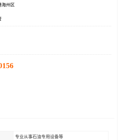
港海州区
管
0156
专业从事石油专用设备等