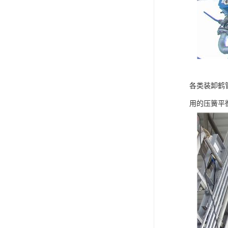
各类装卸鹤
用的压簧平