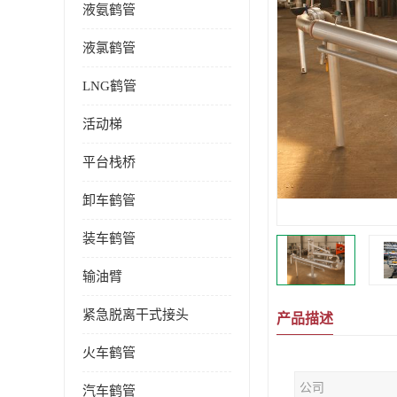
液氨鹤管
液氯鹤管
LNG鹤管
活动梯
平台栈桥
卸车鹤管
装车鹤管
输油臂
紧急脱离干式接头
产品描述
火车鹤管
公司
汽车鹤管