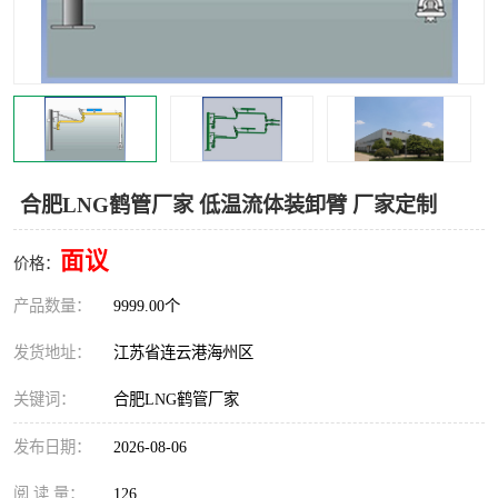
汽车鹤管
顶部鹤管
底部鹤管
低温鹤管
浮动出油装置
鹤管
车臂
拉断阀
合肥LNG鹤管厂家 低温流体装卸臂 厂家定制
面议
价格：
产品数量：
9999.00个
发货地址：
江苏省连云港海州区
关键词：
合肥LNG鹤管厂家
发布日期：
2026-08-06
阅 读 量：
126