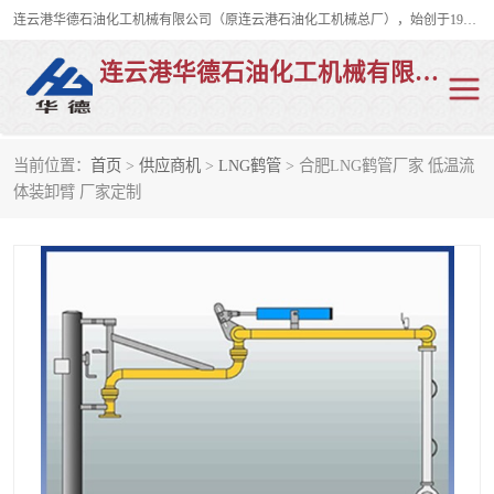
连云港华德石油化工机械有限公司（原连云港石油化工机械总厂），始创于1982年，是从事码头船用流体装卸臂、陆用流体装卸臂（鹤管）、活动梯、钢构平台、定量装车系统等全系列流体装卸设备的设计、制造、销售以及服务的专业供应商。
连云港华德石油化工机械有限公司
当前位置：
首页
>
供应商机
>
LNG鹤管
> 合肥LNG鹤管厂家 低温流
陆用流体装卸臂
液化气鹤管
体装卸臂 厂家定制
液氨鹤管
液氯鹤管
LNG鹤管
活动梯
平台栈桥
卸车鹤管
装车鹤管
输油臂
紧急脱离干式接头
火车鹤管