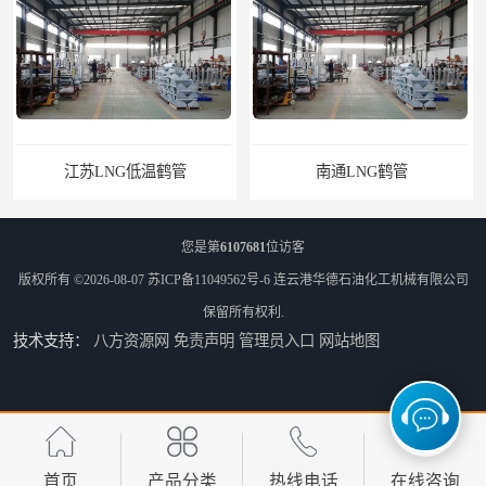
江苏LNG低温鹤管
南通LNG鹤管
您是第
6107681
位访客
版权所有 ©2026-08-07
苏ICP备11049562号-6
连云港华德石油化工机械有限公司
保留所有权利.
技术支持：
八方资源网
免责声明
管理员入口
网站地图
江苏LNG鹤管
太原船用臂厂家
首页
产品分类
热线电话
在线咨询