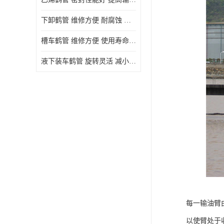
下卸鹤管 维修方便 耐腐蚀 耐高温
槽车鹤管 维修方便 使用寿命较长
液下装车鹤管 旋转灵活 减小压力损失
每一输油臂由
以使臂处于