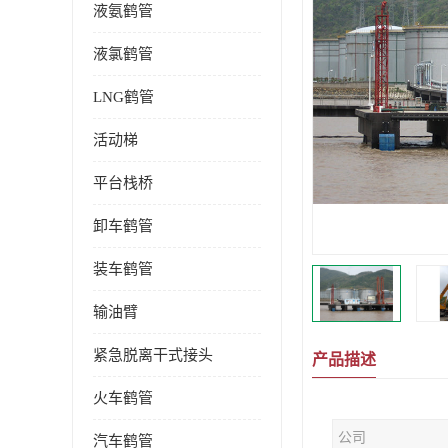
液氨鹤管
液氯鹤管
LNG鹤管
活动梯
平台栈桥
卸车鹤管
装车鹤管
输油臂
紧急脱离干式接头
产品描述
火车鹤管
公司
汽车鹤管