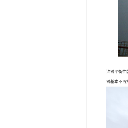
油臂平衡性
臂基本不再