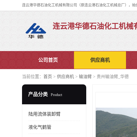
连云港华德石油化工机械
公司首页
供应商机
当前位置：
首页
>
供应商机
>
输油臂
> 贵州输油臂_华德
产品分类
Product
陆用流体装卸臂
液化气鹤管