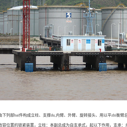
下列部bai件构成立柱、支撑du,内臂、外臂、旋转接头、用以平zhi衡臂
收容位置的锁紧装置，立柱：本副总成为自支承式，起以下作用，支承：