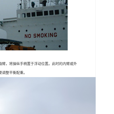
油臂，将操纵手柄置于浮动位置。此时的内臂或外
要调整平衡配重。