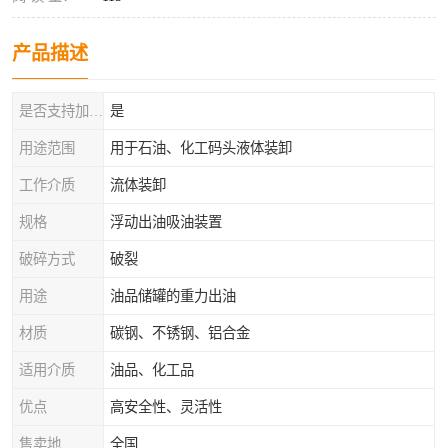
产品描述
是否支持加工定制
是
用途范围
用于石油、化工码头液体装卸
工作介质
流体装卸
规格
浮动出油吸油装置
破碎方式
破裂
用途
油品储罐的重力出油
材质
碳钢、不锈钢、铝合金
适用介质
油品、化工品
优点
高安全性、灵活性
售卖地
全国