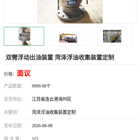
汽车鹤管
顶部鹤管
底部鹤管
低温鹤管
浮动出油装置
鹤管
车臂
拉断阀
双臂浮动出油装置 菏泽浮油收集装置定制
面议
价格：
产品数量：
9999.00个
发货地址：
江苏省连云港海州区
关键词：
菏泽浮油收集装置定制
发布日期：
2026-08-08
阅 读 量：
115