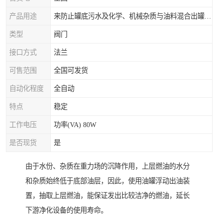
产品用途
来防止罐底污水及化学、机械杂质与油料混合出罐，进而保证油罐向外供油的纯净度。
类型
阀门
接口方式
法兰
可售范围
全国可发货
自动化程度
全自动
特点
稳定
工作电压
功率(VA) 80W
是否现货
是
由于水份、杂质在重力场的沉降作用，上层燃油的水分
和杂质始终低于底部油层，因此，使用油罐浮动出油装
置，抽取上层燃油，能保证发出比较洁净的燃油，延长
下游净化设备的使用寿命。