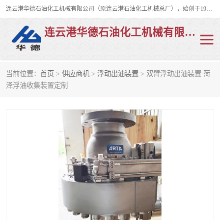
连云港华德石油化工机械有限公司（原连云港石油化工机械总厂），始创于1982年，是从事码头船用流体装卸臂、陆用流体装卸臂（鹤管）、活动梯、钢构平台、定量装车系统等全系列流体装卸设备的设计、制造、销售以及服务的专业供应商。
连云港华德石油化工机械有限公司
当前位置：
首页
>
供应商机
>
浮动出油装置
> 双臂浮动出油装置 菏
陆用流体装卸臂
液化气鹤管
泽浮油收集装置定制
液氨鹤管
液氯鹤管
LNG鹤管
活动梯
平台栈桥
卸车鹤管
装车鹤管
输油臂
紧急脱离干式接头
火车鹤管