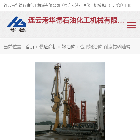
连云港华德石油化工机械有限公司（原连云港石油化工机械总厂），始创于1982年，是从事码头船用流体装卸臂、陆用流体装卸臂（鹤管）、活动梯、钢构平台、定量装车系统等全系列流体装卸设备的设计、制造、销售以及服务的专业供应商。
连云港华德石油化工机械有限公司
当前位置：
首页
>
供应商机
>
输油臂
> 合肥输油臂_耐腐蚀输油臂
陆用流体装卸臂
液化气鹤管
液氨鹤管
液氯鹤管
LNG鹤管
活动梯
平台栈桥
卸车鹤管
装车鹤管
输油臂
紧急脱离干式接头
火车鹤管