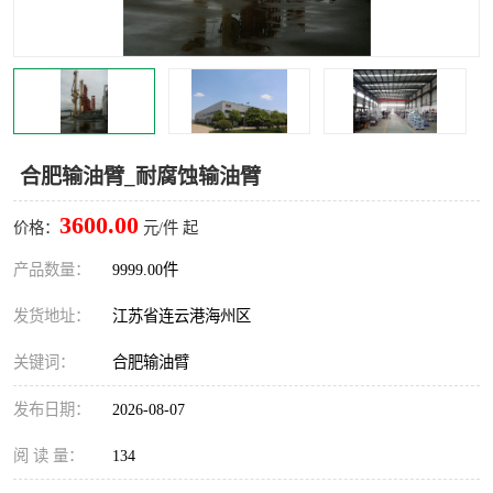
汽车鹤管
顶部鹤管
底部鹤管
低温鹤管
浮动出油装置
鹤管
合肥输油臂_耐腐蚀输油臂
车臂
拉断阀
3600.00
价格：
元/件 起
产品数量：
9999.00件
发货地址：
江苏省连云港海州区
关键词：
合肥输油臂
发布日期：
2026-08-07
阅 读 量：
134