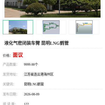
汽车鹤管
顶部鹤管
底部鹤管
低温鹤管
浮动出油装置
鹤管
车臂
拉断阀
液化气密闭装车臂 昆明LNG鹤管
面议
价格：
产品数量：
9999.00个
发货地址：
江苏省连云港海州区
关键词：
昆明LNG鹤管
发布日期：
2026-08-09
阅 读 量：
122