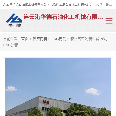
连云港华德石油化工机械有限公司（原连云港石油化工机械总厂），始创于1982年，是从事码头船用流体装卸臂、陆用流体装卸臂（鹤管）、活动梯、钢构平台、定量装车系统等全系列流体装卸设备的设计、制造、销售以及服务的专业供应商。
连云港华德石油化工机械有限公司
当前位置：
首页
>
供应商机
>
LNG鹤管
> 液化气密闭装车臂 昆明
陆用流体装卸臂
液化气鹤管
LNG鹤管
液氨鹤管
液氯鹤管
LNG鹤管
活动梯
平台栈桥
卸车鹤管
装车鹤管
输油臂
紧急脱离干式接头
火车鹤管