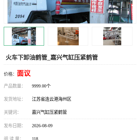
汽车鹤管
顶部鹤管
底部鹤管
低温鹤管
浮动出油装置
鹤管
车臂
拉断阀
火车下卸油鹤管_嘉兴气缸压紧鹤管
面议
价格：
产品数量：
9999.00个
发货地址：
江苏省连云港海州区
关键词：
嘉兴气缸压紧鹤管
发布日期：
2026-08-09
阅 读 量：
118