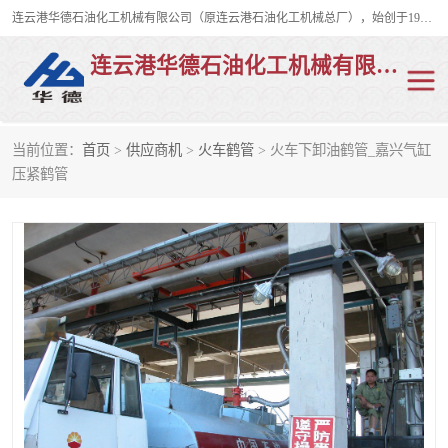
连云港华德石油化工机械有限公司（原连云港石油化工机械总厂），始创于1982年，是从事码头船用流体装卸臂、陆用流体装卸臂（鹤管）、活动梯、钢构平台、定量装车系统等全系列流体装卸设备的设计、制造、销售以及服务的专业供应商。
连云港华德石油化工机械有限公司
当前位置：
首页
>
供应商机
>
火车鹤管
> 火车下卸油鹤管_嘉兴气缸
陆用流体装卸臂
液化气鹤管
压紧鹤管
液氨鹤管
液氯鹤管
LNG鹤管
活动梯
平台栈桥
卸车鹤管
装车鹤管
输油臂
紧急脱离干式接头
火车鹤管