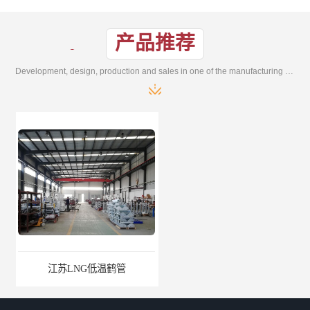
产品推荐
Development, design, production and sales in one of the manufacturing enterprises
江苏LNG低温鹤管
南通LNG鹤管