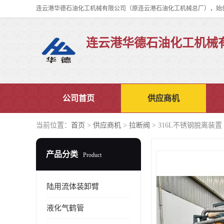
连云港华德石油化工机械
公司首页
供应商机
当前位置：
首页
>
供应商机
>
拉断阀
> 316L不锈钢脱离装
产品分类
Product
陆用流体装卸臂
液化气鹤管