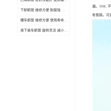
漏。316
下卸鹤管 维修方便 耐腐蚀 耐高温
有管路，可
槽车鹤管 维修方便 使用寿命较长
液下装车鹤管 旋转灵活 减小压力损失