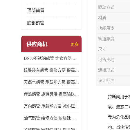
驱动方式
顶部鹤管
材质
底部鹤管
功能用途
管道厚度
供应商机
更多
尺寸
DN80不锈钢鹤管 维修方便 提高输送效率
可售卖地
连接形式
硫酸装车鹤管 维修方便 提高输送效率
设计标准
天然气鹤管 承载能力强 提高输送效率
伴热鹤管 旋转灵活 提高输送效率
拉断阀用于
万向鹤管 承载能力强 减小压力损失
氧、液态二
专为危化品装
油气鹤管 维修方便 耐腐蚀 耐高温
构。当输油
乙烯鹤管 密封性能好 提高输送效率