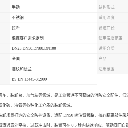
手动
结构形式
不锈钢
适用温度
拉断
管道口径
根据客户需求定制
使用温度范围
DN25,DN50,DN80,DN100
适用介质
全国
产品
螺纹和法兰
适用范围
BS EN 13445-3:2009
槽车、装卸台、加气站等领域，是工业管道不可获缺的消防安全配件，低温达
氧化碳、液氨等各种化工介质的装卸领域。
卸场景打造的安全防护设备，适配 DN50 输油臂管路，核心脱离部件采用
臂遭遇意外牵拉、过载冲击时，装置可在 0.5 秒内快速响应，驱动阀门