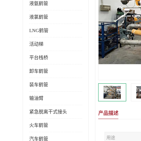
液氨鹤管
液氯鹤管
LNG鹤管
活动梯
平台栈桥
卸车鹤管
装车鹤管
输油臂
紧急脱离干式接头
产品描述
火车鹤管
用途
汽车鹤管