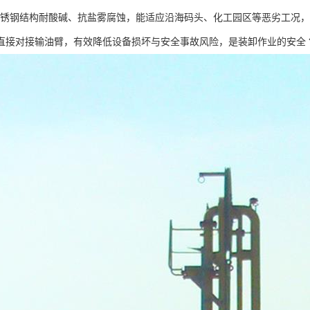
L 不锈钢结构耐酸碱、抗盐雾腐蚀，能适应沿海码头、化工园区等恶劣工况，
直接对接输油臂，有效降低设备损坏与安全事故风险，是装卸作业的安全 “