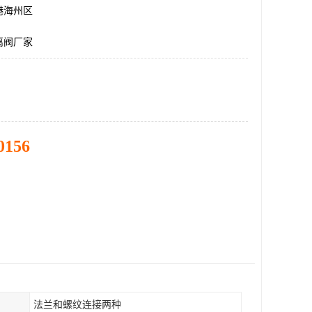
港海州区
离阀厂家
0156
法兰和螺纹连接两种