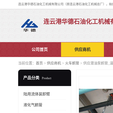
连云港华德石油化工机械
公司首页
供应商机
当前位置：
首页
>
供应商机
>
火车鹤管
> 供应潜油泵鹤管_
产品分类
Product
陆用流体装卸臂
液化气鹤管