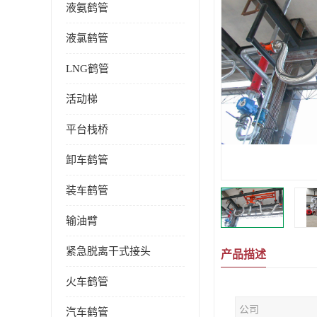
液氨鹤管
液氯鹤管
LNG鹤管
活动梯
平台栈桥
卸车鹤管
装车鹤管
输油臂
紧急脱离干式接头
产品描述
火车鹤管
公司
汽车鹤管