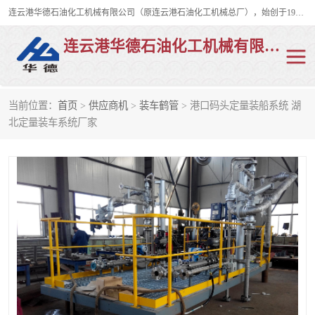
连云港华德石油化工机械有限公司（原连云港石油化工机械总厂），始创于1982年，是从事码头船用流体装卸臂、陆用流体装卸臂（鹤管）、活动梯、钢构平台、定量装车系统等全系列流体装卸设备的设计、制造、销售以及服务的专业供应商。
连云港华德石油化工机械有限公司
当前位置：
首页
>
供应商机
>
装车鹤管
> 港口码头定量装船系统 湖
陆用流体装卸臂
液化气鹤管
北定量装车系统厂家
液氨鹤管
液氯鹤管
LNG鹤管
活动梯
平台栈桥
卸车鹤管
装车鹤管
输油臂
紧急脱离干式接头
火车鹤管