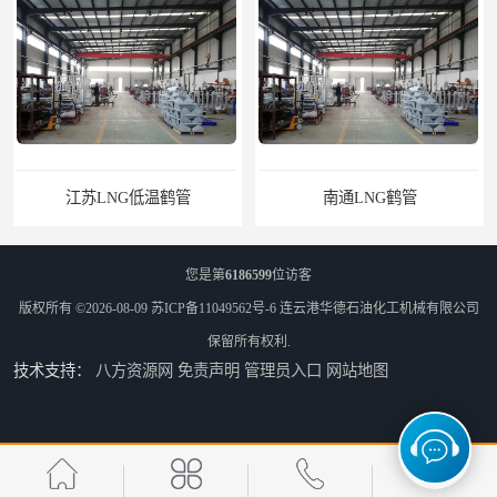
江苏LNG低温鹤管
南通LNG鹤管
您是第
6186599
位访客
版权所有 ©2026-08-09
苏ICP备11049562号-6
连云港华德石油化工机械有限公司
保留所有权利.
技术支持：
八方资源网
免责声明
管理员入口
网站地图
江苏LNG鹤管
太原船用臂厂家