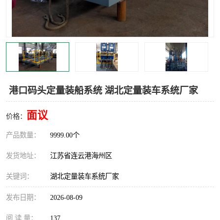
汽车鹤管
顶部鹤管
底部鹤管
低温鹤管
浮动出油装置
鹤管
车臂
拉断阀
港口码头定量装船系统 湖北定量装车系统厂家
面议
价格：
产品数量：
9999.00个
发货地址：
江苏省连云港海州区
关键词：
湖北定量装车系统厂家
发布日期：
2026-08-09
阅 读 量：
137