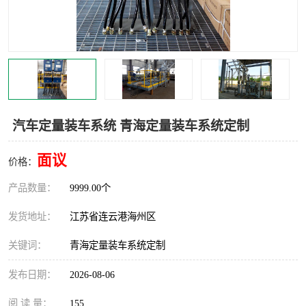
汽车鹤管
顶部鹤管
底部鹤管
低温鹤管
浮动出油装置
鹤管
车臂
拉断阀
汽车定量装车系统 青海定量装车系统定制
面议
价格：
产品数量：
9999.00个
发货地址：
江苏省连云港海州区
关键词：
青海定量装车系统定制
发布日期：
2026-08-06
阅 读 量：
155