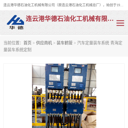
连云港华德石油化工机械有限公司（原连云港石油化工机械总厂），始创于1982年，是从事码头船用流体装卸臂、陆用流体装卸臂（鹤管）、活动梯、钢构平台、定量装车系统等全系列流体装卸设备的设计、制造、销售以及服务的专业供应商。
连云港华德石油化工机械有限公司
当前位置：
首页
>
供应商机
>
装车鹤管
> 汽车定量装车系统 青海定
陆用流体装卸臂
液化气鹤管
量装车系统定制
液氨鹤管
液氯鹤管
LNG鹤管
活动梯
平台栈桥
卸车鹤管
装车鹤管
输油臂
紧急脱离干式接头
火车鹤管