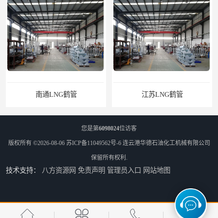
江苏LNG鹤管
太原船用臂厂家
您是第
6098024
位访客
版权所有 ©2026-08-06
苏ICP备11049562号-6
连云港华德石油化工机械有限公司
保留所有权利.
技术支持：
八方资源网
免责声明
管理员入口
网站地图
舟山船用臂厂家
合肥船用臂