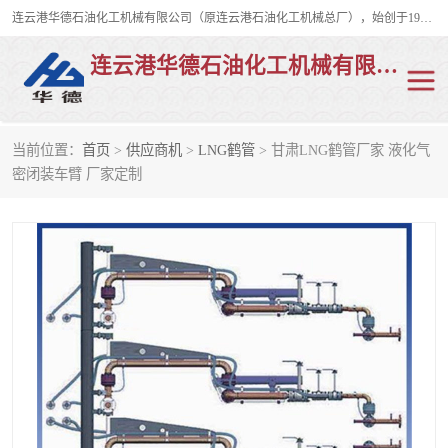
连云港华德石油化工机械有限公司（原连云港石油化工机械总厂），始创于1982年，是从事码头船用流体装卸臂、陆用流体装卸臂（鹤管）、活动梯、钢构平台、定量装车系统等全系列流体装卸设备的设计、制造、销售以及服务的专业供应商。
连云港华德石油化工机械有限公司
当前位置：
首页
>
供应商机
>
LNG鹤管
> 甘肃LNG鹤管厂家 液化气
陆用流体装卸臂
液化气鹤管
密闭装车臂 厂家定制
液氨鹤管
液氯鹤管
LNG鹤管
活动梯
平台栈桥
卸车鹤管
装车鹤管
输油臂
紧急脱离干式接头
火车鹤管