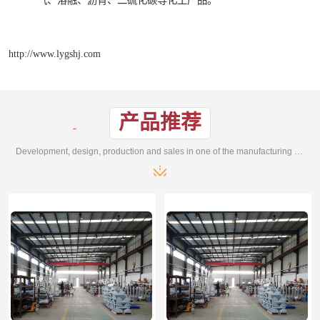
气、溶融、沥青、二硫化碳等化工产品。
http://www.lygshj.com
产品推荐
Development, design, production and sales in one of the manufacturing enterprises