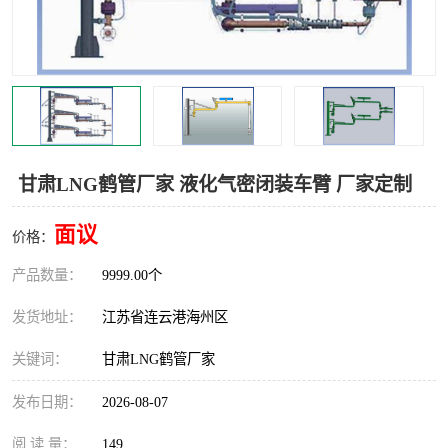
汽车鹤管
顶部鹤管
底部鹤管
低温鹤管
浮动出油装置
鹤管
车臂
拉断阀
甘肃LNG鹤管厂家 液化气密闭装车臂 厂家定制
面议
价格：
产品数量：
9999.00个
发货地址：
江苏省连云港海州区
关键词：
甘肃LNG鹤管厂家
发布日期：
2026-08-07
阅 读 量：
149