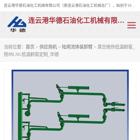
连云港华德石油化工机械有限公司（原连云港石油化工机械总厂），始创于1982年，是从事码头船用流体装卸臂、陆用流体装卸臂（鹤管）、活动梯、钢构平台、定量装车系统等全系列流体装卸设备的设计、制造、销售以及服务的专业供应商。
连云港华德石油化工机械有限公司
当前位置：
首页
>
供应商机
>
陆用流体装卸臂
> 真空绝热低温鹤管_
陆用流体装卸臂
液化气鹤管
扬州LNG低温鹤管定制_华德
液氨鹤管
液氯鹤管
LNG鹤管
活动梯
平台栈桥
卸车鹤管
装车鹤管
输油臂
紧急脱离干式接头
火车鹤管