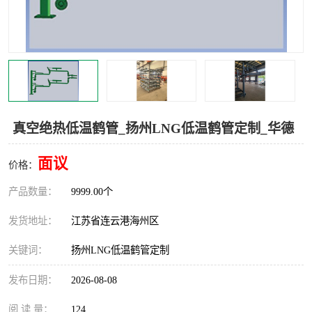
汽车鹤管
顶部鹤管
底部鹤管
低温鹤管
浮动出油装置
鹤管
车臂
拉断阀
真空绝热低温鹤管_扬州LNG低温鹤管定制_华德
面议
价格：
产品数量：
9999.00个
发货地址：
江苏省连云港海州区
关键词：
扬州LNG低温鹤管定制
发布日期：
2026-08-08
阅 读 量：
124