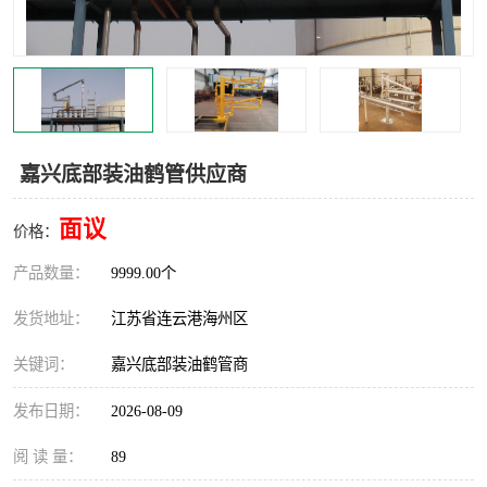
汽车鹤管
顶部鹤管
底部鹤管
低温鹤管
浮动出油装置
鹤管
嘉兴底部装油鹤管供应商
车臂
拉断阀
面议
价格：
产品数量：
9999.00个
发货地址：
江苏省连云港海州区
关键词：
嘉兴底部装油鹤管商
发布日期：
2026-08-09
阅 读 量：
89