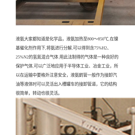
液氨大家都知道是化学品，液氨加热至800～850℃,在镍
基催化剂作用下,将氨进行分解,可以得到含75%H2、
25%N2的氢氮混合气体.用此法制得的气体是一种良好的
保护气体,可以广泛地应用于半导体工业、冶金工业，所
以在运输中要格外注意安全，液氨鹤管一般作为接卸汽
油等液体时可以灵活出入槽罐车的接卸管道，它的结构
很简单，转动也很灵活。