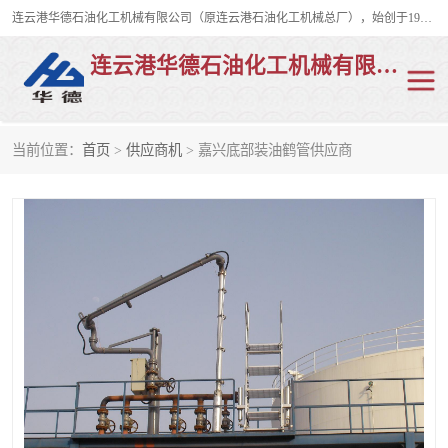
连云港华德石油化工机械有限公司（原连云港石油化工机械总厂），始创于1982年，是从事码头船用流体装卸臂、陆用流体装卸臂（鹤管）、活动梯、钢构平台、定量装车系统等全系列流体装卸设备的设计、制造、销售以及服务的专业供应商。
连云港华德石油化工机械有限公司
当前位置：
首页
>
供应商机
> 嘉兴底部装油鹤管供应商
陆用流体装卸臂
液化气鹤管
液氨鹤管
液氯鹤管
LNG鹤管
活动梯
平台栈桥
卸车鹤管
装车鹤管
输油臂
紧急脱离干式接头
火车鹤管