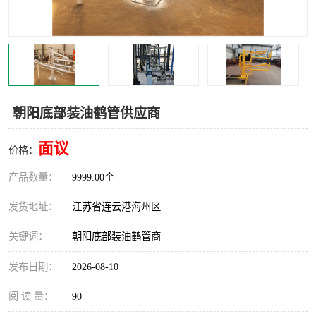
汽车鹤管
顶部鹤管
底部鹤管
低温鹤管
浮动出油装置
鹤管
朝阳底部装油鹤管供应商
车臂
拉断阀
面议
价格：
产品数量：
9999.00个
发货地址：
江苏省连云港海州区
关键词：
朝阳底部装油鹤管商
发布日期：
2026-08-10
阅 读 量：
90