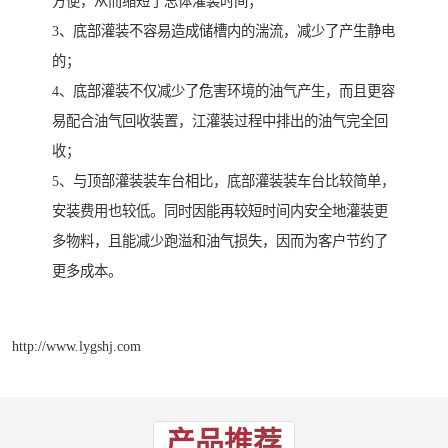
方便，从而缩短了总体灌装时间；
3、底部灌装不容易造成储槽内的湍流，减少了产生静电
的；
4、底部灌装不仅减少了危害环境的油气产生，而且更容
易配合油气回收装置，江灌装过程中排出的油气完全回
收；
5、与顶部灌装装车台相比，底部灌装装车台比较简单，
安装费用也较低。同时因能再较短时间内安全地灌装更
多物料，且能减少跑溢和油气损失，因而为客户节约了
更多成本。
http://www.lygshj.com
产品推荐