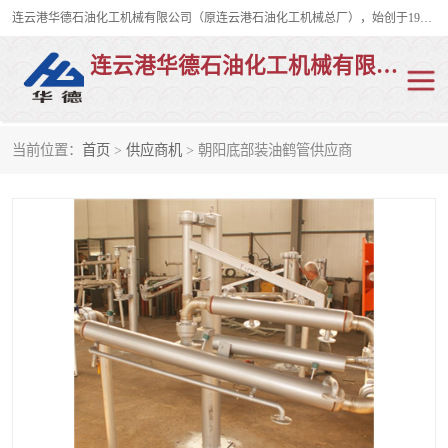
连云港华德石油化工机械有限公司（原连云港石油化工机械总厂），始创于1982年，是从事码头船用流体装卸臂、陆用流体装卸臂（鹤管）、活动梯、钢构平台、定量装车系统等全系列流体装卸设备的设计、制造、销售以及服务的专业供应商。
连云港华德石油化工机械有限公司
当前位置：
首页
>
供应商机
> 朝阳底部装油鹤管供应商
陆用流体装卸臂
液化气鹤管
液氨鹤管
液氯鹤管
LNG鹤管
活动梯
平台栈桥
卸车鹤管
装车鹤管
输油臂
紧急脱离干式接头
火车鹤管