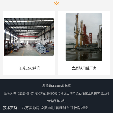
江苏LNG鹤管
太原船用臂厂家
您是第
6130845
位访客
版权所有 ©2026-08-07
苏ICP备11049562号-6
连云港华德石油化工机械有限公司
保留所有权利.
技术支持：
八方资源网
免责声明
管理员入口
网站地图