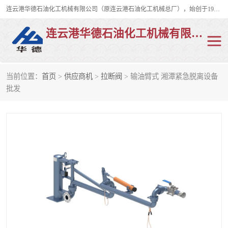
连云港华德石油化工机械有限公司（原连云港石油化工机械总厂），始创于1982年，是从事码头船用流体装卸臂、陆用流体装卸臂（鹤管）、活动梯、钢构平台、定量装车系统等全系列流体装卸设备的设计、制造、销售以及服务的专业供应商。
连云港华德石油化工机械有限公司
当前位置：
首页
>
供应商机
>
拉断阀
> 输油臂式 湘潭紧急脱离设备
陆用流体装卸臂
液化气鹤管
批发
液氨鹤管
液氯鹤管
LNG鹤管
活动梯
平台栈桥
卸车鹤管
装车鹤管
输油臂
紧急脱离干式接头
火车鹤管