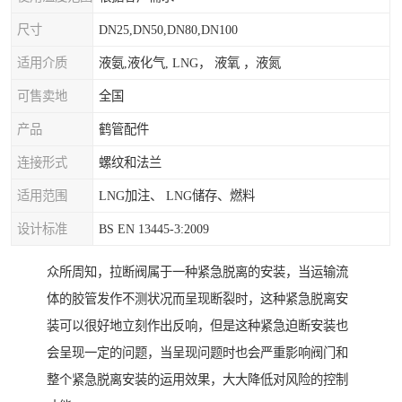
尺寸
DN25,DN50,DN80,DN100
适用介质
液氨,液化气, LNG， 液氧 ，液氮
可售卖地
全国
产品
鹤管配件
连接形式
螺纹和法兰
适用范围
LNG加注、 LNG储存、燃料
设计标准
BS EN 13445-3:2009
众所周知，拉断阀属于一种紧急脱离的安装，当运输流
体的胶管发作不测状况而呈现断裂时，这种紧急脱离安
装可以很好地立刻作出反响，但是这种紧急迫断安装也
会呈现一定的问题，当呈现问题时也会严重影响阀门和
整个紧急脱离安装的运用效果，大大降低对风险的控制