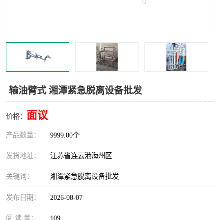
汽车鹤管
顶部鹤管
底部鹤管
低温鹤管
浮动出油装置
鹤管
车臂
拉断阀
输油臂式 湘潭紧急脱离设备批发
面议
价格：
产品数量：
9999.00个
发货地址：
江苏省连云港海州区
关键词：
湘潭紧急脱离设备批发
发布日期：
2026-08-07
阅 读 量：
109