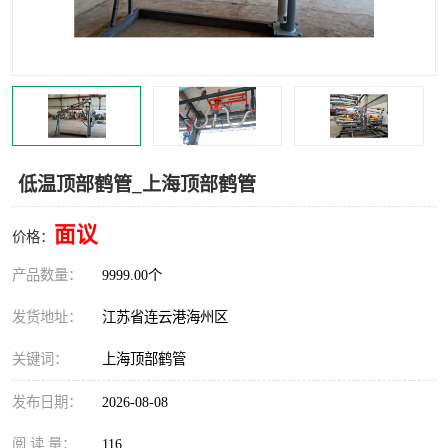
汽车鹤管
顶部鹤管
底部鹤管
低温鹤管
浮动出油装置
鹤管
车臂
拉断阀
低温顶部鹤管_上海顶部鹤管
面议
价格：
产品数量：
9999.00个
发货地址：
江苏省连云港海州区
关键词：
上海顶部鹤管
发布日期：
2026-08-08
阅 读 量：
116