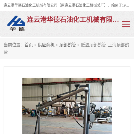
连云港华德石油化工机械有限公司（原连云港石油化工机械总厂），始创于1982年，是从事码头船用流体装卸臂、陆用流体装卸臂（鹤管）、活动梯、钢构平台、定量装车系统等全系列流体装卸设备的设计、制造、销售以及服务的专业供应商。
连云港华德石油化工机械有限公司
当前位置：
首页
>
供应商机
>
顶部鹤管
> 低温顶部鹤管_上海顶部鹤
陆用流体装卸臂
液化气鹤管
管
液氨鹤管
液氯鹤管
LNG鹤管
活动梯
平台栈桥
卸车鹤管
装车鹤管
输油臂
紧急脱离干式接头
火车鹤管