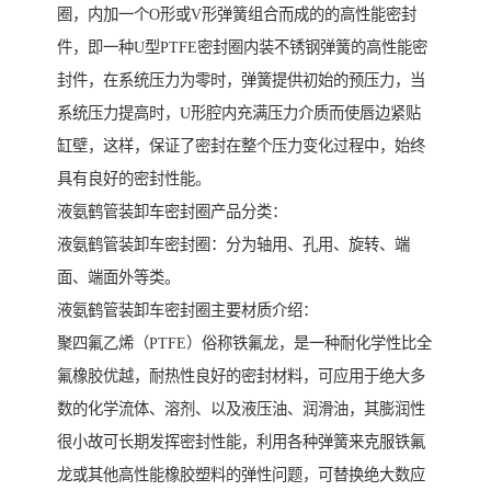
圈，内加一个O形或V形弹簧组合而成的的高性能密封
件，即一种U型PTFE密封圈内装不锈钢弹簧的高性能密
封件，在系统压力为零时，弹簧提供初始的预压力，当
系统压力提高时，U形腔内充满压力介质而使唇边紧贴
缸壁，这样，保证了密封在整个压力变化过程中，始终
具有良好的密封性能。
液氨鹤管装卸车密封圈产品分类：
液氨鹤管装卸车密封圈：分为轴用、孔用、旋转、端
面、端面外等类。
液氨鹤管装卸车密封圈主要材质介绍：
聚四氟乙烯（PTFE）俗称铁氟龙，是一种耐化学性比全
氟橡胶优越，耐热性良好的密封材料，可应用于绝大多
数的化学流体、溶剂、以及液压油、润滑油，其膨润性
很小故可长期发挥密封性能，利用各种弹簧来克服铁氟
龙或其他高性能橡胶塑料的弹性问题，可替换绝大数应