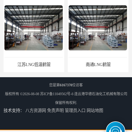
南通LNG鹤管
江苏LNG鹤管
您是第
6167370
位访客
版权所有 ©2026-08-08
苏ICP备11049562号-6
连云港华德石油化工机械有限公司
保留所有权利.
技术支持：
八方资源网
免责声明
管理员入口
网站地图