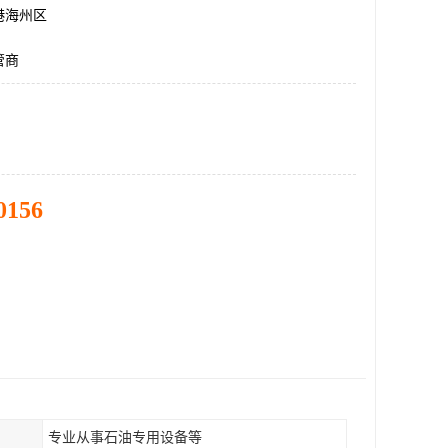
港海州区
管商
0156
专业从事石油专用设备等