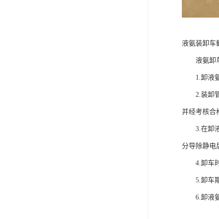
液氨装卸车
液氨卸车安
1.卸液氨
2.装卸管
并经考核合
3.在卸液
分导除静电
4.卸车时
5.卸车期
6.卸液氨