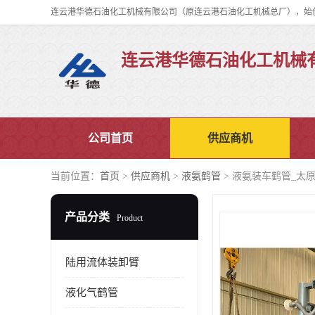
连云港华德石油化工机械
公司首页
供应商机
当前位置：
首页
>
供应商机
>
液氨鹤管
> 液氨装车鹤管_太
产品分类
Product
陆用流体装卸臂
液化气鹤管