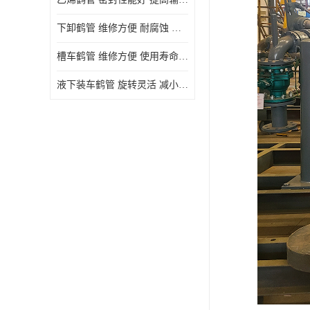
下卸鹤管 维修方便 耐腐蚀 耐高温
槽车鹤管 维修方便 使用寿命较长
液下装车鹤管 旋转灵活 减小压力损失