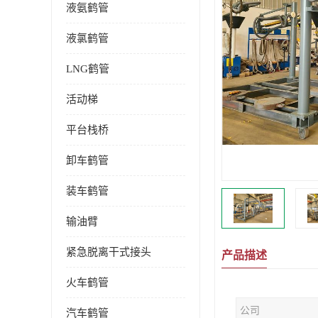
液氨鹤管
液氯鹤管
LNG鹤管
活动梯
平台栈桥
卸车鹤管
装车鹤管
输油臂
紧急脱离干式接头
产品描述
火车鹤管
公司
汽车鹤管