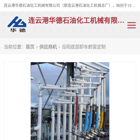
连云港华德石油化工机械有限公司（原连云港石油化工机械总厂），始创于1982年，是从事码头船用流体装卸臂、陆用流体装卸臂（鹤管）、活动梯、钢构平台、定量装车系统等全系列流体装卸设备的设计、制造、销售以及服务的专业供应商。
连云港华德石油化工机械有限公司
当前位置：
首页
>
供应商机
> 岳阳底部卸车鹤管定制
陆用流体装卸臂
液化气鹤管
液氨鹤管
液氯鹤管
LNG鹤管
活动梯
平台栈桥
卸车鹤管
装车鹤管
输油臂
紧急脱离干式接头
火车鹤管