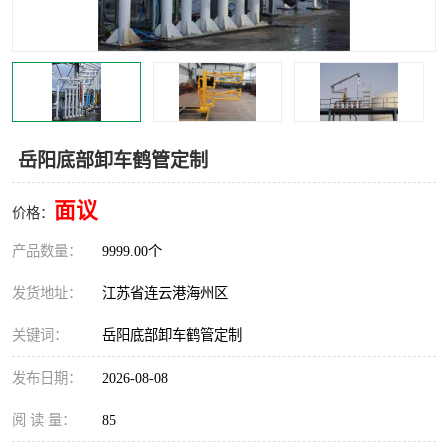
汽车鹤管
顶部鹤管
底部鹤管
低温鹤管
浮动出油装置
鹤管
岳阳底部卸车鹤管定制
车臂
拉断阀
面议
价格：
产品数量：
9999.00个
发货地址：
江苏省连云港海州区
关键词：
岳阳底部卸车鹤管定制
发布日期：
2026-08-08
阅 读 量：
85