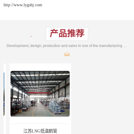
http://www.lygshj.com
产品推荐
Development, design, production and sales in one of the manufacturing enterprises
江苏LNG低温鹤管
南通LNG鹤管