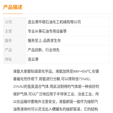
产品描述
公司
连云港华德石油化工机械有限公司
主营
专业从事石油专用设备等
服务
服务至上-品质求生存
产品
产品创新，行业领先
地址
连云港
液氨大家都知道是化学品，液氨加热至800～850℃,在镍
基催化剂作用下,将氨进行分解,可以得到含75%H2、
25%N2的氢氮混合气体.用此法制得的气体是一种良好的
保护气体,可以广泛地应用于半导体工业、冶金工业，所
以在运输中要格外注意安全，液氨鹤管一般作为接卸汽
油等液体时可以灵活出入槽罐车的接卸管道，它的结构