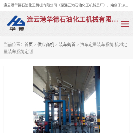
连云港华德石油化工机械有限公司（原连云港石油化工机械总厂），始创于1982年，是从事码头船用流体装卸臂、陆用流体装卸臂（鹤管）、活动梯、钢构平台、定量装车系统等全系列流体装卸设备的设计、制造、销售以及服务的专业供应商。
连云港华德石油化工机械有限公司
当前位置：
首页
>
供应商机
>
装车鹤管
> 汽车定量装车系统 杭州定
陆用流体装卸臂
液化气鹤管
量装车系统定制
液氨鹤管
液氯鹤管
LNG鹤管
活动梯
平台栈桥
卸车鹤管
装车鹤管
输油臂
紧急脱离干式接头
火车鹤管