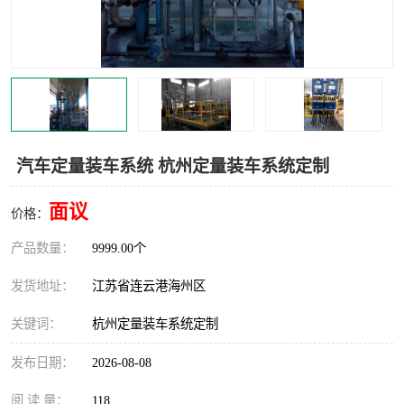
汽车鹤管
顶部鹤管
底部鹤管
低温鹤管
浮动出油装置
鹤管
车臂
拉断阀
汽车定量装车系统 杭州定量装车系统定制
面议
价格：
产品数量：
9999.00个
发货地址：
江苏省连云港海州区
关键词：
杭州定量装车系统定制
发布日期：
2026-08-08
阅 读 量：
118