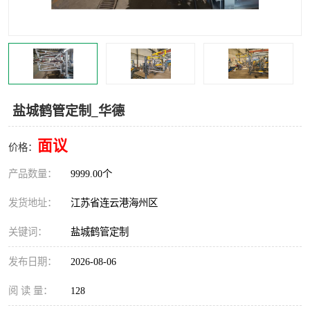
汽车鹤管
顶部鹤管
底部鹤管
低温鹤管
浮动出油装置
鹤管
盐城鹤管定制_华德
车臂
拉断阀
面议
价格：
产品数量：
9999.00个
发货地址：
江苏省连云港海州区
关键词：
盐城鹤管定制
发布日期：
2026-08-06
阅 读 量：
128