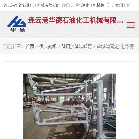
连云港华德石油化工机械有限公司（原连云港石油化工机械总厂），始创于1982年，是从事码头船用流体装卸臂、陆用流体装卸臂（鹤管）、活动梯、钢构平台、定量装车系统等全系列流体装卸设备的设计、制造、销售以及服务的专业供应商。
连云港华德石油化工机械有限公司
当前位置：
首页
>
供应商机
>
陆用流体装卸臂
> 盐城鹤管定制_华德
陆用流体装卸臂
液化气鹤管
液氨鹤管
液氯鹤管
LNG鹤管
活动梯
平台栈桥
卸车鹤管
装车鹤管
输油臂
紧急脱离干式接头
火车鹤管