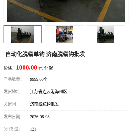
汽车鹤管
顶部鹤管
底部鹤管
低温鹤管
浮动出油装置
鹤管
车臂
拉断阀
自动化脱缆单钩 济南脱缆钩批发
1000.00
价格：
元/个 起
产品数量：
9999.00个
发货地址：
江苏省连云港海州区
关键词：
济南脱缆钩批发
发布日期：
2026-08-08
阅 读 量：
121