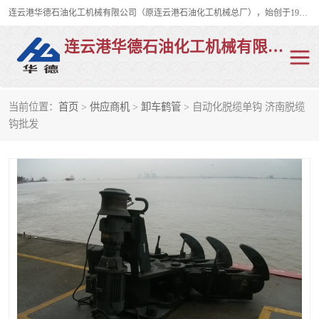
连云港华德石油化工机械有限公司（原连云港石油化工机械总厂），始创于1982年，是从事码头船用流体装卸臂、陆用流体装卸臂（鹤管）、活动梯、钢构平台、定量装车系统等全系列流体装卸设备的设计、制造、销售以及服务的专业供应商。
连云港华德石油化工机械有限公司
当前位置：
首页
>
供应商机
>
卸车鹤管
> 自动化脱缆单钩 济南脱缆
陆用流体装卸臂
液化气鹤管
钩批发
液氨鹤管
液氯鹤管
LNG鹤管
活动梯
平台栈桥
卸车鹤管
装车鹤管
输油臂
紧急脱离干式接头
火车鹤管