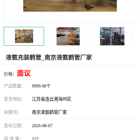
汽车鹤管
顶部鹤管
底部鹤管
低温鹤管
浮动出油装置
鹤管
车臂
拉断阀
液氨充装鹤管_南京液氨鹤管厂家
面议
价格：
产品数量：
9999.00个
发货地址：
江苏省连云港海州区
关键词：
南京液氨鹤管厂家
发布日期：
2026-08-07
阅 读 量：
122