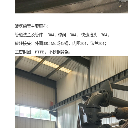
液氨鹤管主要原料：
管道法兰及管件： 304；球阀：304； 快速接头：304；
旋转接头：外圈30CrMo或45钢，内圈304，法兰304；
主密封圈：PTFE，不锈钢骨架。