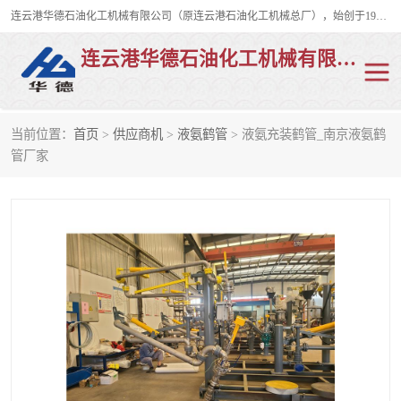
连云港华德石油化工机械有限公司（原连云港石油化工机械总厂），始创于1982年，是从事码头船用流体装卸臂、陆用流体装卸臂（鹤管）、活动梯、钢构平台、定量装车系统等全系列流体装卸设备的设计、制造、销售以及服务的专业供应商。
连云港华德石油化工机械有限公司
当前位置：
首页
>
供应商机
>
液氨鹤管
> 液氨充装鹤管_南京液氨鹤
陆用流体装卸臂
液化气鹤管
管厂家
液氨鹤管
液氯鹤管
LNG鹤管
活动梯
平台栈桥
卸车鹤管
装车鹤管
输油臂
紧急脱离干式接头
火车鹤管