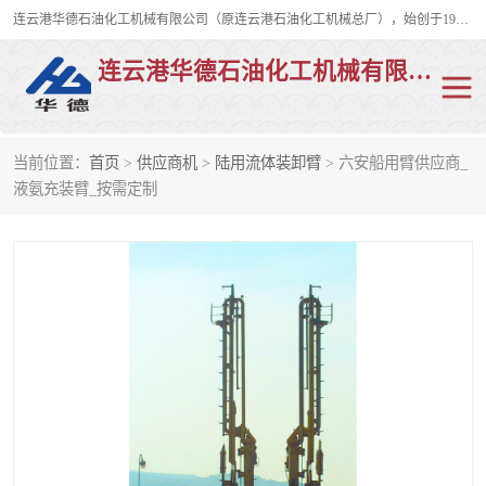
连云港华德石油化工机械有限公司（原连云港石油化工机械总厂），始创于1982年，是从事码头船用流体装卸臂、陆用流体装卸臂（鹤管）、活动梯、钢构平台、定量装车系统等全系列流体装卸设备的设计、制造、销售以及服务的专业供应商。
连云港华德石油化工机械有限公司
当前位置：
首页
>
供应商机
>
陆用流体装卸臂
> 六安船用臂供应商_
陆用流体装卸臂
液化气鹤管
液氨充装臂_按需定制
液氨鹤管
液氯鹤管
LNG鹤管
活动梯
平台栈桥
卸车鹤管
装车鹤管
输油臂
紧急脱离干式接头
火车鹤管