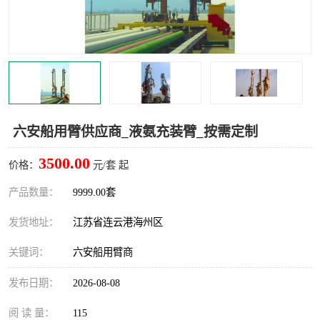
汽车鹤管
顶部鹤管
底部鹤管
低温鹤管
浮动出油装置
鹤管
车臂
拉断阀
六安船用臂供应商_液氨充装臂_按需定制
3500.00
价格：
元/套 起
产品数量：
9999.00套
发货地址：
江苏省连云港海州区
关键词：
六安船用臂商
发布日期：
2026-08-08
阅 读 量：
115