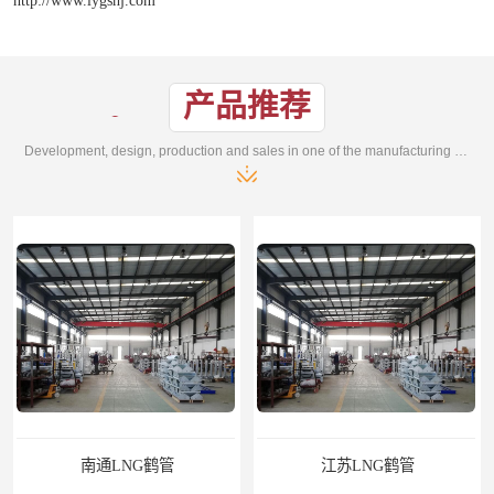
产品推荐
Development, design, production and sales in one of the manufacturing enterprises
南通LNG鹤管
江苏LNG鹤管