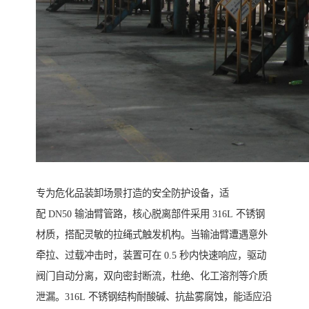
专为危化品装卸场景打造的安全防护设备，适
配 DN50 输油臂管路，核心脱离部件采用 316L 不锈钢
材质，搭配灵敏的拉绳式触发机构。当输油臂遭遇意外
牵拉、过载冲击时，装置可在 0.5 秒内快速响应，驱动
阀门自动分离，双向密封断流，杜绝、化工溶剂等介质
泄漏。316L 不锈钢结构耐酸碱、抗盐雾腐蚀，能适应沿