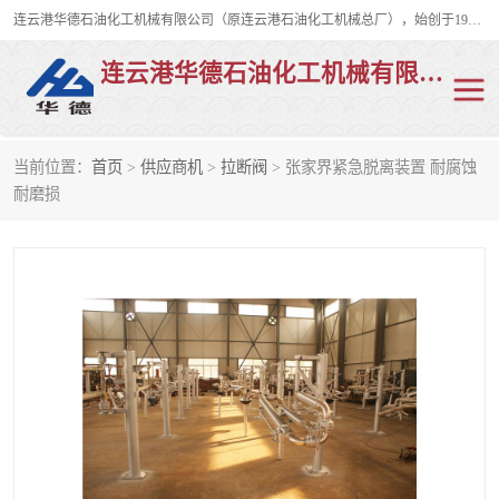
连云港华德石油化工机械有限公司（原连云港石油化工机械总厂），始创于1982年，是从事码头船用流体装卸臂、陆用流体装卸臂（鹤管）、活动梯、钢构平台、定量装车系统等全系列流体装卸设备的设计、制造、销售以及服务的专业供应商。
连云港华德石油化工机械有限公司
当前位置：
首页
>
供应商机
>
拉断阀
> 张家界紧急脱离装置 耐腐蚀
陆用流体装卸臂
液化气鹤管
耐磨损
液氨鹤管
液氯鹤管
LNG鹤管
活动梯
平台栈桥
卸车鹤管
装车鹤管
输油臂
紧急脱离干式接头
火车鹤管