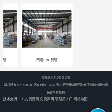
南通LNG鹤管
江苏LNG鹤管
您是第
6171046
位访客
版权所有 ©2026-08-09
苏ICP备11049562号-6
连云港华德石油化工机械有限公司
保留所有权利.
技术支持：
八方资源网
免责声明
管理员入口
网站地图