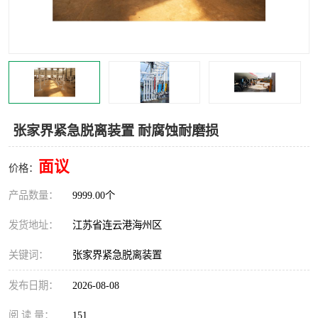
汽车鹤管
顶部鹤管
底部鹤管
低温鹤管
浮动出油装置
鹤管
车臂
拉断阀
张家界紧急脱离装置 耐腐蚀耐磨损
面议
价格：
产品数量：
9999.00个
发货地址：
江苏省连云港海州区
关键词：
张家界紧急脱离装置
发布日期：
2026-08-08
阅 读 量：
151