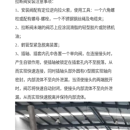
拉断阀安装注意事项：
1、安装阀配有定位逆向拉火索，使用工具：一个六角螺
柱或配有螺母-螺栓，一个不锈钢钢丝绳及电缆夹；
2、拉断阀未端的阀芯上应涂润滑脂的轻型胶片或防锈机
油；
2．鹤管型紧急脱离装置；
3、插轴、插套内孔中各置一个单向阀，在连接接头时，
产生自锁作用，使插轴被锁定在插套孔内不至脱落，从
而实现快速连接，同时插轴头部外圆有O型圈实现轴向
密封，内部流体不至向外泄漏，当须使接头的两端脱开
时，阀芯将快速自动封闭，使接头内部流体不至向外泄
漏，从而实现快速脱离并保持内部流体。