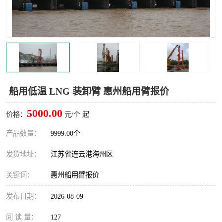
汽车鹤管
顶部鹤管
底部鹤管
低温鹤管
浮动出油装置
鹤管
车臂
拉断阀
船用低温 LNG 装卸臂 惠州船用臂报价
5000.00
价格：
元/个 起
产品数量：
9999.00个
发货地址：
江苏省连云港海州区
关键词：
惠州船用臂报价
发布日期：
2026-08-09
阅 读 量：
127