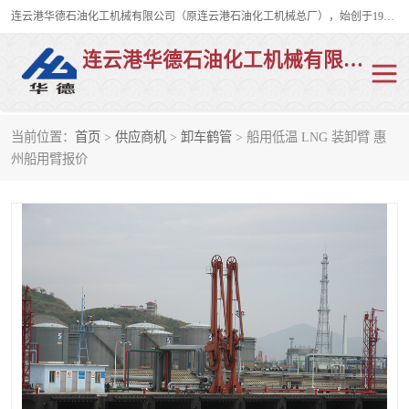
连云港华德石油化工机械有限公司（原连云港石油化工机械总厂），始创于1982年，是从事码头船用流体装卸臂、陆用流体装卸臂（鹤管）、活动梯、钢构平台、定量装车系统等全系列流体装卸设备的设计、制造、销售以及服务的专业供应商。
连云港华德石油化工机械有限公司
当前位置：
首页
>
供应商机
>
卸车鹤管
> 船用低温 LNG 装卸臂 惠
陆用流体装卸臂
液化气鹤管
州船用臂报价
液氨鹤管
液氯鹤管
LNG鹤管
活动梯
平台栈桥
卸车鹤管
装车鹤管
输油臂
紧急脱离干式接头
火车鹤管