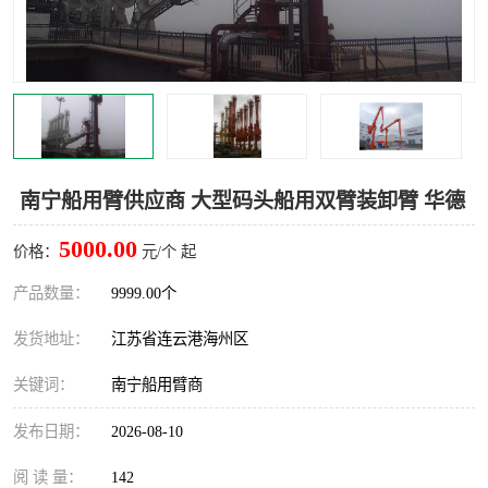
汽车鹤管
顶部鹤管
底部鹤管
低温鹤管
浮动出油装置
鹤管
车臂
拉断阀
南宁船用臂供应商 大型码头船用双臂装卸臂 华德
5000.00
价格：
元/个 起
产品数量：
9999.00个
发货地址：
江苏省连云港海州区
关键词：
南宁船用臂商
发布日期：
2026-08-10
阅 读 量：
142