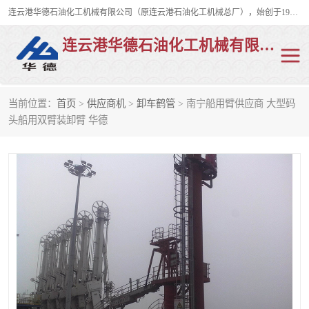
连云港华德石油化工机械有限公司（原连云港石油化工机械总厂），始创于1982年，是从事码头船用流体装卸臂、陆用流体装卸臂（鹤管）、活动梯、钢构平台、定量装车系统等全系列流体装卸设备的设计、制造、销售以及服务的专业供应商。
连云港华德石油化工机械有限公司
当前位置：
首页
>
供应商机
>
卸车鹤管
> 南宁船用臂供应商 大型码
陆用流体装卸臂
液化气鹤管
头船用双臂装卸臂 华德
液氨鹤管
液氯鹤管
LNG鹤管
活动梯
平台栈桥
卸车鹤管
装车鹤管
输油臂
紧急脱离干式接头
火车鹤管