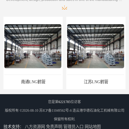
江苏LNG鹤管
您是第
6221785
位访客
版权所有 ©2026-08-10
苏ICP备11049562号-6
连云港华德石油化工机械有限公司
保留所有权利.
技术支持：
八方资源网
免责声明
管理员入口
网站地图