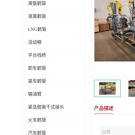
液氨鹤管
液氯鹤管
LNG鹤管
活动梯
平台栈桥
卸车鹤管
装车鹤管
输油臂
紧急脱离干式接头
产品描述
火车鹤管
公司
汽车鹤管