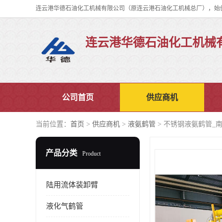
连云港华德石油化工机械
公司首页
供应商机
当前位置：
首页
>
供应商机
>
液氨鹤管
> 不锈钢液氨鹤管_
产品分类
Product
陆用流体装卸臂
液化气鹤管