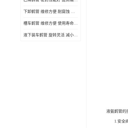
下卸鹤管 维修方便 耐腐蚀 耐高温
槽车鹤管 维修方便 使用寿命较长
液下装车鹤管 旋转灵活 减小压力损失
液氨鹤管的
1.安全阀