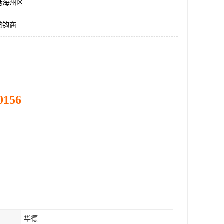
港海州区
缆钩商
0156
华德