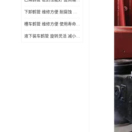
下卸鹤管 维修方便 耐腐蚀 耐高温
槽车鹤管 维修方便 使用寿命较长
液下装车鹤管 旋转灵活 减小压力损失