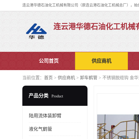
连云港华德石油化工机械
公司首页
供应商机
当前位置：
首页
>
供应商机
>
卸车鹤管
> 不锈钢脱缆钩 金
产品分类
Product
陆用流体装卸臂
液化气鹤管