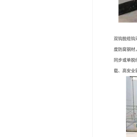
双钩脱缆钩
度防腐钢材
同步或单脱
载、高安全