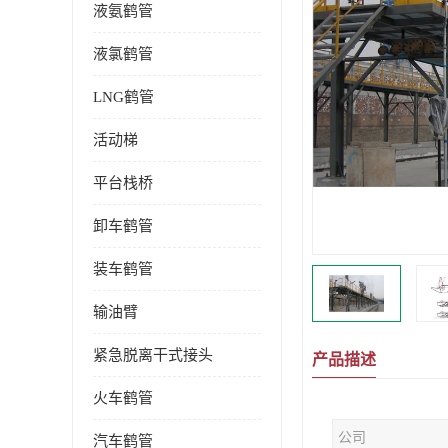
液氨鹤管
液氯鹤管
LNG鹤管
活动梯
平台栈桥
卸车鹤管
装车鹤管
输油臂
紧急脱离干式接头
产品描述
火车鹤管
公司
汽车鹤管