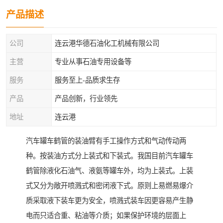
产品描述
公司
连云港华德石油化工机械有限公司
主营
专业从事石油专用设备等
服务
服务至上-品质求生存
产品
产品创新，行业领先
地址
连云港
汽车罐车鹤管的装油臂有手工操作方式和气动传动两
种。按装油方式分上装式和下装式。我国目前汽车罐车
鹤管除液化石油气、液氨等罐车外，均为上装式。上装
式又分为敞开喷溅式和密闭液下式。原则上易燃易爆介
质采取液下装车更为安全，喷溅式装车因更容易产生静
电而只适合重、粘油等介质；如果保护环境的层面上