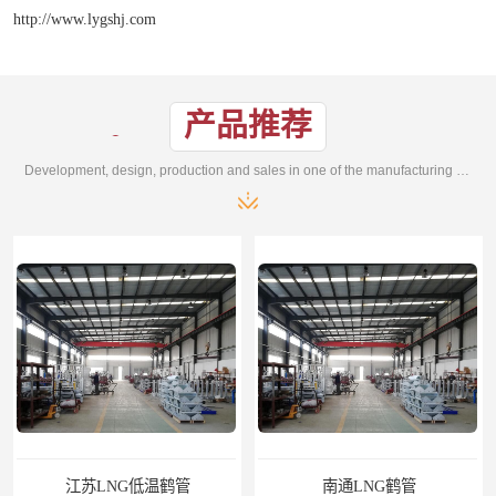
http://www.lygshj.com
产品推荐
Development, design, production and sales in one of the manufacturing enterprises
南通LNG鹤管
江苏LNG鹤管