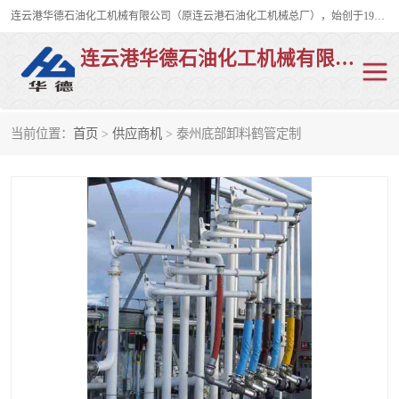
连云港华德石油化工机械有限公司（原连云港石油化工机械总厂），始创于1982年，是从事码头船用流体装卸臂、陆用流体装卸臂（鹤管）、活动梯、钢构平台、定量装车系统等全系列流体装卸设备的设计、制造、销售以及服务的专业供应商。
连云港华德石油化工机械有限公司
当前位置：
首页
>
供应商机
> 泰州底部卸料鹤管定制
陆用流体装卸臂
液化气鹤管
液氨鹤管
液氯鹤管
LNG鹤管
活动梯
平台栈桥
卸车鹤管
装车鹤管
输油臂
紧急脱离干式接头
火车鹤管