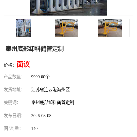
汽车鹤管
顶部鹤管
底部鹤管
低温鹤管
浮动出油装置
鹤管
泰州底部卸料鹤管定制
车臂
拉断阀
面议
价格：
产品数量：
9999.00个
发货地址：
江苏省连云港海州区
关键词：
泰州底部卸料鹤管定制
发布日期：
2026-08-08
阅 读 量：
140