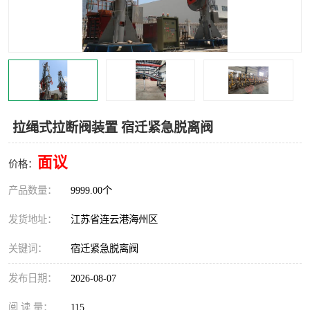
汽车鹤管
顶部鹤管
底部鹤管
低温鹤管
浮动出油装置
鹤管
车臂
拉断阀
拉绳式拉断阀装置 宿迁紧急脱离阀
面议
价格：
产品数量：
9999.00个
发货地址：
江苏省连云港海州区
关键词：
宿迁紧急脱离阀
发布日期：
2026-08-07
阅 读 量：
115