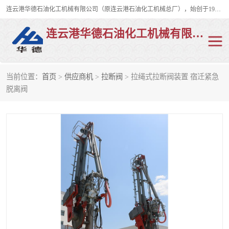
连云港华德石油化工机械有限公司（原连云港石油化工机械总厂），始创于1982年，是从事码头船用流体装卸臂、陆用流体装卸臂（鹤管）、活动梯、钢构平台、定量装车系统等全系列流体装卸设备的设计、制造、销售以及服务的专业供应商。
连云港华德石油化工机械有限公司
当前位置：
首页
>
供应商机
>
拉断阀
> 拉绳式拉断阀装置 宿迁紧急
陆用流体装卸臂
液化气鹤管
脱离阀
液氨鹤管
液氯鹤管
LNG鹤管
活动梯
平台栈桥
卸车鹤管
装车鹤管
输油臂
紧急脱离干式接头
火车鹤管