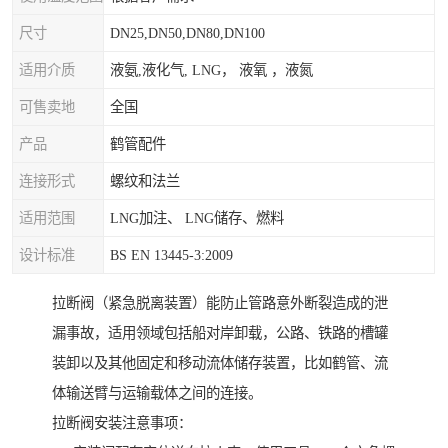
尺寸
DN25,DN50,DN80,DN100
适用介质
液氨,液化气, LNG， 液氧 ，液氮
可售卖地
全国
产品
鹤管配件
连接形式
螺纹和法兰
适用范围
LNG加注、 LNG储存、燃料
设计标准
BS EN 13445-3:2009
拉断阀（紧急脱离装置）能防止管路意外断裂造成的泄
漏事故，适用领域包括船对岸卸载，公路、铁路的槽罐
装卸以及其他固定和移动流体储存装置，比如鹤管、流
体输送臂与运输载体之间的连接。
拉断阀安装注意事项：