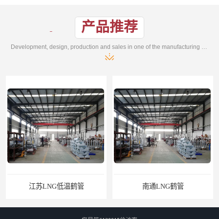
产品推荐
Development, design, production and sales in one of the manufacturing enterprises
江苏LNG低温鹤管
南通LNG鹤管