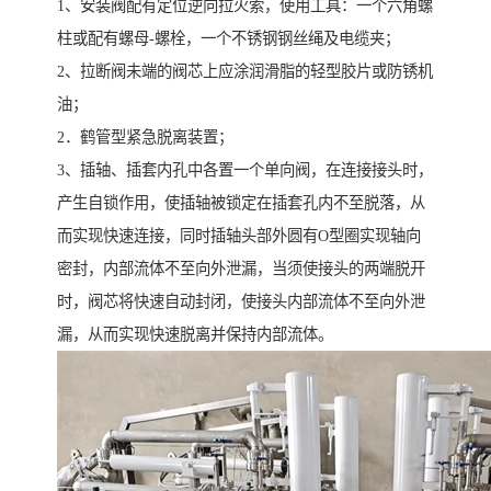
1、安装阀配有定位逆向拉火索，使用工具：一个六角螺
柱或配有螺母-螺栓，一个不锈钢钢丝绳及电缆夹；
2、拉断阀未端的阀芯上应涂润滑脂的轻型胶片或防锈机
油；
2．鹤管型紧急脱离装置；
3、插轴、插套内孔中各置一个单向阀，在连接接头时，
产生自锁作用，使插轴被锁定在插套孔内不至脱落，从
而实现快速连接，同时插轴头部外圆有O型圈实现轴向
密封，内部流体不至向外泄漏，当须使接头的两端脱开
时，阀芯将快速自动封闭，使接头内部流体不至向外泄
漏，从而实现快速脱离并保持内部流体。