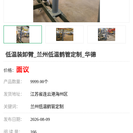
汽车鹤管
顶部鹤管
底部鹤管
低温鹤管
浮动出油装置
鹤管
车臂
拉断阀
低温装卸臂_兰州低温鹤管定制_华德
面议
价格：
产品数量：
9999.00个
发货地址：
江苏省连云港海州区
关键词：
兰州低温鹤管定制
发布日期：
2026-08-09
阅 读 量：
166