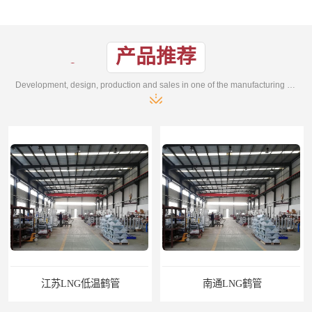
产品推荐
Development, design, production and sales in one of the manufacturing enterprises
LNG低温鹤管
南通LNG鹤管