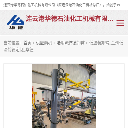
连云港华德石油化工机械有限公司（原连云港石油化工机械总厂），始创于1982年，是从事码头船用流体装卸臂、陆用流体装卸臂（鹤管）、活动梯、钢构平台、定量装车系统等全系列流体装卸设备的设计、制造、销售以及服务的专业供应商。
连云港华德石油化工机械有限公司
当前位置：
首页
>
供应商机
>
陆用流体装卸臂
> 低温装卸臂_兰州低
陆用流体装卸臂
液化气鹤管
温鹤管定制_华德
液氨鹤管
液氯鹤管
LNG鹤管
活动梯
平台栈桥
卸车鹤管
装车鹤管
输油臂
紧急脱离干式接头
火车鹤管