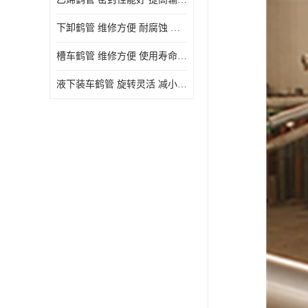
下卸鹤管 维修方便 耐腐蚀 耐高温
槽车鹤管 维修方便 使用寿命较长
液下装车鹤管 旋转灵活 减小压力损失