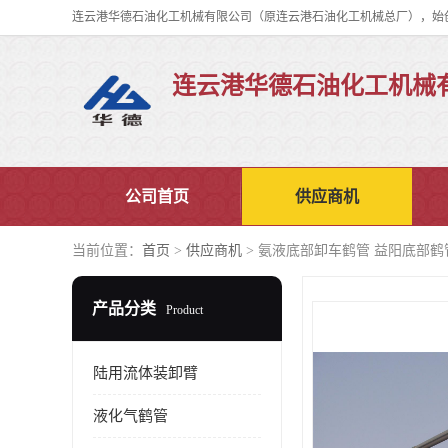
连云港华德石油化工机械
公司首页
供应商机
当前位置：
首页
>
供应商机
> 氨液底部卸车鹤管 益阳底部鹤
产品分类
Product
陆用流体装卸臂
液化气鹤管