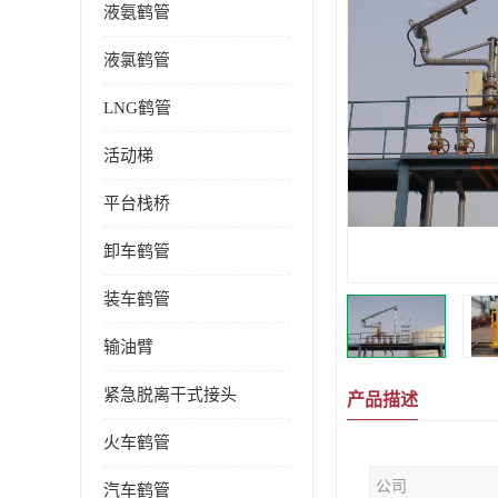
液氨鹤管
液氯鹤管
LNG鹤管
活动梯
平台栈桥
卸车鹤管
装车鹤管
输油臂
紧急脱离干式接头
产品描述
火车鹤管
公司
汽车鹤管