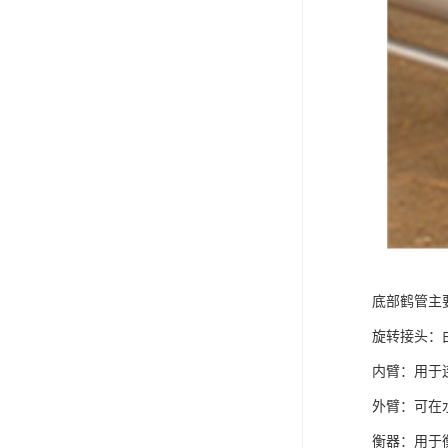
底部鹤管主
旋转接头：
内臂：用于
外臂：可在
衡器：用于