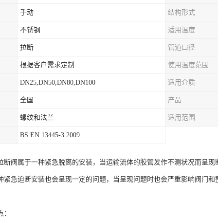
手动
结构形式
不锈钢
适用温度
拉断
管道口径
根据客户需求定制
使用温度范围
DN25,DN50,DN80,DN100
适用介质
全国
产品
螺纹和法兰
适用范围
BS EN 13445-3:2009
拉断阀属于一种紧急脱离的安装，当运输流体的胶管发作不测状况而呈现
种紧急迫断安装也会呈现一定的问题，当呈现问题时也会严重影响阀门和
点：