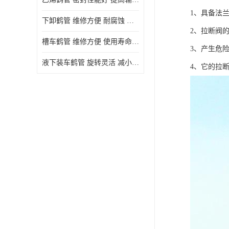
1、具备法
下卸鹤管 维修方便 耐腐蚀 耐高温
2、拉断阀
槽车鹤管 维修方便 使用寿命较长
3、产生危
液下装车鹤管 旋转灵活 减小压力损失
4、它的拉