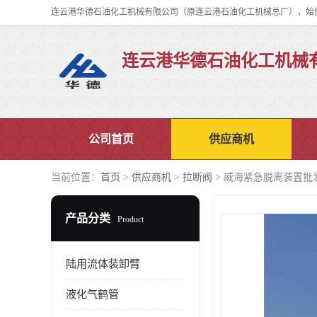
连云港华德石油化工机械
公司首页
供应商机
当前位置：
首页
>
供应商机
>
拉断阀
> 威海紧急脱离装置批
产品分类
Product
陆用流体装卸臂
液化气鹤管