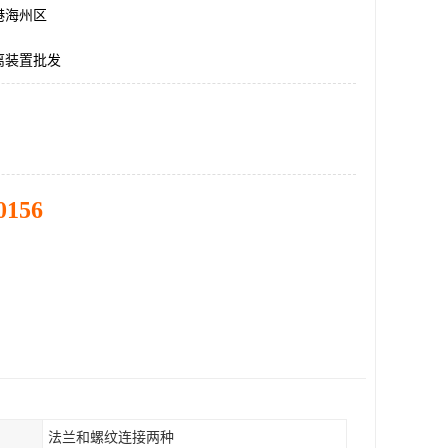
港海州区
离装置批发
0156
法兰和螺纹连接两种