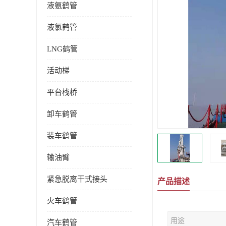
液氨鹤管
液氯鹤管
LNG鹤管
活动梯
平台栈桥
卸车鹤管
装车鹤管
输油臂
紧急脱离干式接头
产品描述
火车鹤管
用途
汽车鹤管