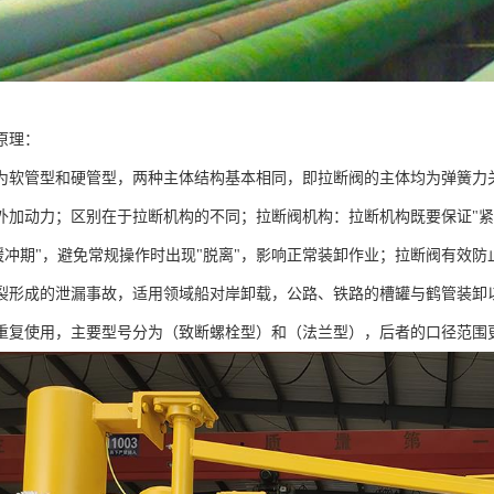
原理：
为软管型和硬管型，两种主体结构基本相同，即拉断阀的主体均为弹簧力
外加动力；区别在于拉断机构的不同；拉断阀机构：拉断机构既要保证"紧
"缓冲期"，避免常规操作时出现"脱离"，影响正常装卸作业；拉断阀有效
裂形成的泄漏事故，适用领域船对岸卸载，公路、铁路的槽罐与鹤管装卸
重复使用，主要型号分为（致断螺栓型）和（法兰型），后者的口径范围