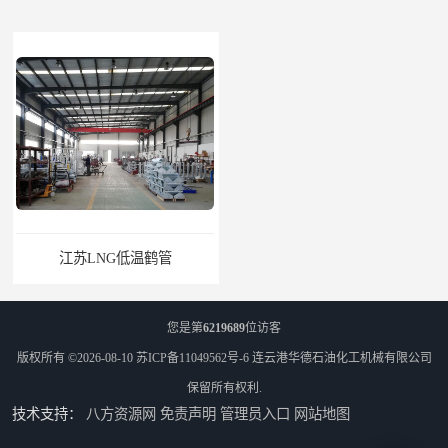
江苏LNG低温鹤管
南通LNG鹤管
您是第
6219689
位访客
版权所有 ©2026-08-10
苏ICP备11049562号-6
连云港华德石油化工机械有限公司
保留所有权利.
技术支持：
八方资源网
免责声明
管理员入口
网站地图