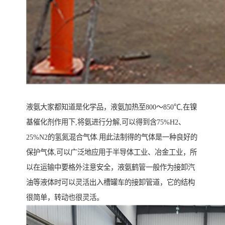
液氨大家都知道是化学品，液氨加热至800～850℃,在镍
基催化剂作用下,将氨进行分解,可以得到含75%H2、
25%N2的氢氮混合气体.用此法制得的气体是一种良好的
保护气体,可以广泛地应用于半导体工业、冶金工业，所
以在运输中要格外注意安全，液氨鹤管一般作为接卸汽
油等液体时可以灵活出入槽罐车的接卸管道，它的结构
很简单，转动也很灵活。