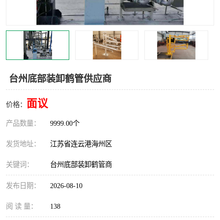
汽车鹤管
顶部鹤管
底部鹤管
低温鹤管
浮动出油装置
鹤管
台州底部装卸鹤管供应商
车臂
拉断阀
面议
价格：
产品数量：
9999.00个
发货地址：
江苏省连云港海州区
关键词：
台州底部装卸鹤管商
发布日期：
2026-08-10
阅 读 量：
138