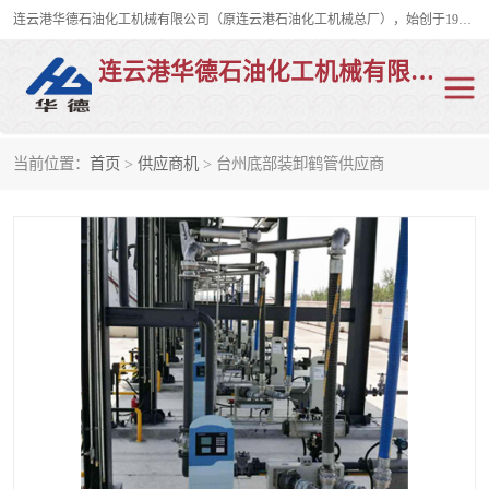
连云港华德石油化工机械有限公司（原连云港石油化工机械总厂），始创于1982年，是从事码头船用流体装卸臂、陆用流体装卸臂（鹤管）、活动梯、钢构平台、定量装车系统等全系列流体装卸设备的设计、制造、销售以及服务的专业供应商。
连云港华德石油化工机械有限公司
当前位置：
首页
>
供应商机
> 台州底部装卸鹤管供应商
陆用流体装卸臂
液化气鹤管
液氨鹤管
液氯鹤管
LNG鹤管
活动梯
平台栈桥
卸车鹤管
装车鹤管
输油臂
紧急脱离干式接头
火车鹤管