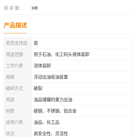
阅 读 量：
108
产品描述
是否支持加工定制
是
用途范围
用于石油、化工码头液体装卸
工作介质
流体装卸
规格
浮动出油吸油装置
破碎方式
破裂
用途
油品储罐的重力出油
材质
碳钢、不锈钢、铝合金
适用介质
油品、化工品
优点
高安全性、灵活性