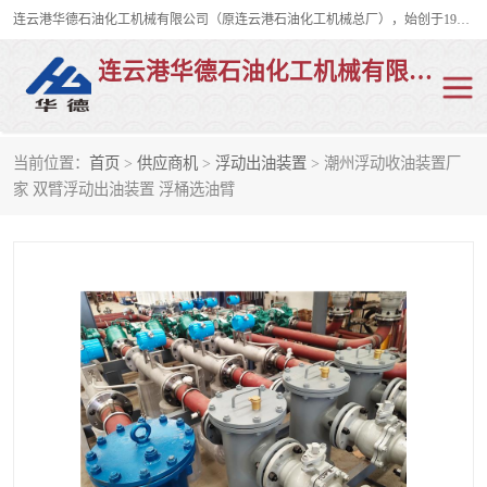
连云港华德石油化工机械有限公司（原连云港石油化工机械总厂），始创于1982年，是从事码头船用流体装卸臂、陆用流体装卸臂（鹤管）、活动梯、钢构平台、定量装车系统等全系列流体装卸设备的设计、制造、销售以及服务的专业供应商。
连云港华德石油化工机械有限公司
当前位置：
首页
>
供应商机
>
浮动出油装置
> 潮州浮动收油装置厂
陆用流体装卸臂
液化气鹤管
家 双臂浮动出油装置 浮桶选油臂
液氨鹤管
液氯鹤管
LNG鹤管
活动梯
平台栈桥
卸车鹤管
装车鹤管
输油臂
紧急脱离干式接头
火车鹤管