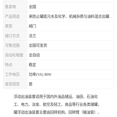
售卖地
全国
产品用途
来防止罐底污水及化学、机械杂质与油料混合出罐，进而保证油罐向外供油的纯净度。
类型
阀门
接口方式
法兰
可售范围
全国可发货
自动化程度
全自动
特点
稳定
工作电压
功率(VA) 80W
是否现货
是
浮动出油装置适用于国内外油品储运、油田、石油化
工、电力、冶金、航空及轻工、食品等行业各类储罐，
罐浮动出油装置主要由回转机构、回转臂（输油管）、